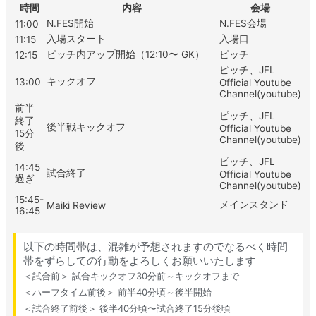
時間
内容
会場
N.FES開始
N.FES会場
11:00
入場スタート
入場口
11:15
ピッチ内アップ開始（12:10〜 GK）
ピッチ
12:15
ピッチ、JFL
キックオフ
13:00
Official Youtube
Channel(youtube)
前半
ピッチ、JFL
終了
後半戦キックオフ
Official Youtube
15分
Channel(youtube)
後
ピッチ、JFL
14:45
試合終了
Official Youtube
過ぎ
Channel(youtube)
15:45-
メインスタンド
Maiki Review
16:45
以下の時間帯は、混雑が予想されますのでなるべく時間
帯をずらしての行動をよろしくお願いいたします
＜試合前＞ 試合キックオフ30分前～キックオフまで
＜ハーフタイム前後＞ 前半40分頃～後半開始
＜試合終了前後＞ 後半40分頃〜試合終了15分後頃