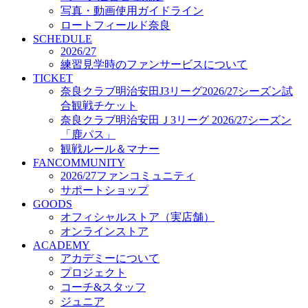
写真・動画使用ガイドライン
オフィシャルストア（実店舗）
ロートフィールド奈良
オンラインストア
SCHEDULE
ACADEMY
2026/27
アカデミーについて
練習見学時のファンサービスについて
プロジェクト
TICKET
コーチ&スタッフ
奈良クラブ明治安田J3リーグ2026/27シーズン試
ジュニア
合観戦チケット
ジュニアユース
奈良クラブ明治安田Ｊ3リーグ 2026/27シーズン
ユース
「鹿パス」
練習拠点（ナラディーア）
観戦ルール＆マナー
SCHOOL
FANCOMMUNITY
CLUB
2026/27ファンコミュニティ
2026/27 パートナー企業
サポートショップ
パートナー募集
GOODS
クラブ理念
オフィシャルストア（実店舗）
クラブ情報
オンラインストア
サステナビリティ
ACADEMY
Web制作支援
アカデミーについて
応援プロジェクト
プロジェクト
コーチ&スタッフ
ジュニア