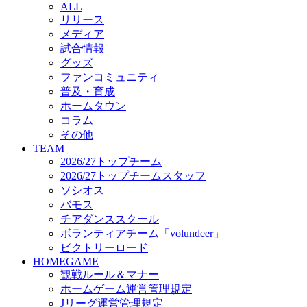
ALL
チアダンススクール
リリース
ボランティアチーム「volundeer」
メディア
ビクトリーロード
試合情報
HOMEGAME
グッズ
観戦ルール＆マナー
ファンコミュニティ
ホームゲーム運営管理規定
普及・育成
Jリーグ運営管理規定
ホームタウン
写真・動画使用ガイドライン
コラム
ロートフィールド奈良
その他
SCHEDULE
TEAM
2026/27
2026/27トップチーム
練習見学時のファンサービスについて
2026/27トップチームスタッフ
TICKET
ソシオス
奈良クラブ明治安田J3リーグ2026/27シーズン試
バモス
合観戦チケット
チアダンススクール
奈良クラブ明治安田Ｊ3リーグ 2026/27シーズン
ボランティアチーム「volundeer」
「鹿パス」
ビクトリーロード
観戦ルール＆マナー
HOMEGAME
FANCOMMUNITY
観戦ルール＆マナー
2026/27ファンコミュニティ
ホームゲーム運営管理規定
サポートショップ
Jリーグ運営管理規定
GOODS