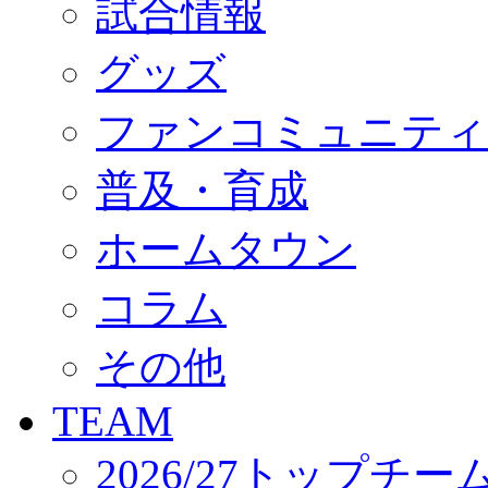
試合情報
オフィシャルストア（実店舗）
オンラインストア
ACADEMY
グッズ
アカデミーについて
プロジェクト
ファンコミュニティ
コーチ&スタッフ
ジュニア
ジュニアユース
普及・育成
ユース
練習拠点（ナラディーア）
ホームタウン
SCHOOL
CLUB
2026/27 パートナー企業
コラム
パートナー募集
クラブ理念
クラブ情報
その他
サステナビリティ
Web制作支援
TEAM
応援プロジェクト
2026/27トップチー