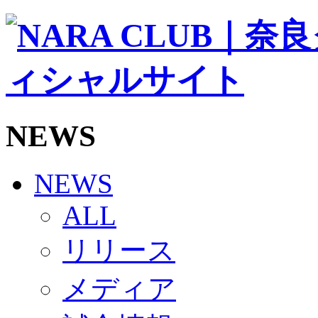
ソシオス
バモス
チアダンススクール
ボランティアチーム「volundeer」
ビクトリーロード
HOMEGAME
観戦ルール＆マナー
ホームゲーム運営管理規定
NEWS
Jリーグ運営管理規定
写真・動画使用ガイドライン
ロートフィールド奈良
SCHEDULE
NEWS
2026/27
練習見学時のファンサービスについて
ALL
TICKET
奈良クラブ明治安田J3リーグ2026/27シーズン試
リリース
奈良クラブ明治安田Ｊ3リーグ 2026/27シーズン
観戦ルール＆マナー
FANCOMMUNITY
メディア
2026/27ファンコミュニティ
サポートショップ
GOODS