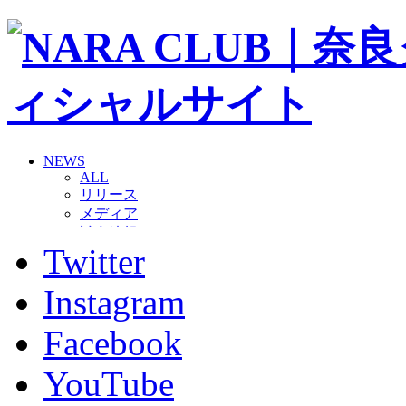
NEWS
ALL
リリース
メディア
試合情報
Twitter
グッズ
ファンコミュニティ
普及・育成
Instagram
ホームタウン
コラム
Facebook
その他
TEAM
YouTube
2026/27トップチーム
2026/27トップチームスタッフ