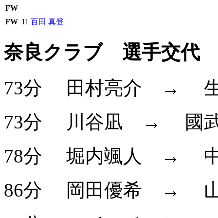
FW
FW
11
百田 真登
奈良クラブ 選手交代
73分
田村亮介
→
73分
川谷凪
→
國
78分
堀内颯人
→
86分
岡田優希
→