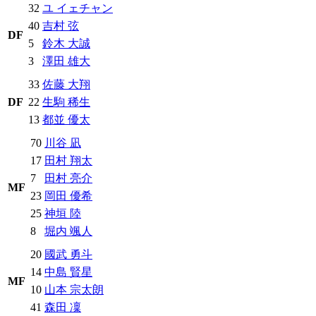
32
ユ イェチャン
40
吉村 弦
DF
5
鈴木 大誠
3
澤田 雄大
33
佐藤 大翔
DF
22
生駒 稀生
13
都並 優太
70
川谷 凪
17
田村 翔太
7
田村 亮介
MF
23
岡田 優希
25
神垣 陸
8
堀内 颯人
20
國武 勇斗
14
中島 賢星
MF
10
山本 宗太朗
41
森田 凜