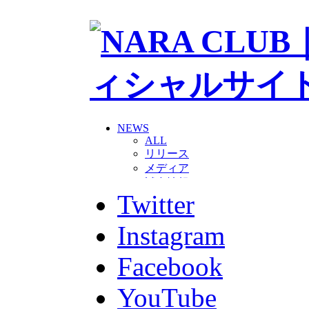
NEWS
ALL
リリース
メディア
試合情報
Twitter
グッズ
ファンコミュニティ
普及・育成
Instagram
ホームタウン
コラム
Facebook
その他
TEAM
YouTube
2026/27トップチーム