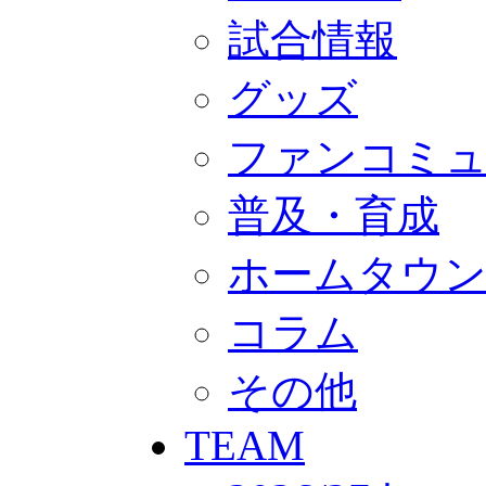
GOODS
オフィシャルストア（実店舗）
試合情報
オンラインストア
ACADEMY
グッズ
アカデミーについて
プロジェクト
コーチ&スタッフ
ファンコミ
ジュニア
ジュニアユース
ユース
普及・育成
練習拠点（ナラディーア）
SCHOOL
ホームタウ
CLUB
2026/27 パートナー企業
パートナー募集
コラム
クラブ理念
クラブ情報
サステナビリティ
その他
Web制作支援
応援プロジェクト
TEAM