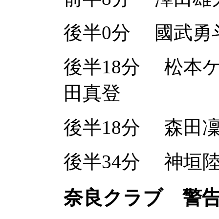
後半0分
國武勇
後半18分
松本
田真登
後半18分
森田
後半34分
神垣
奈良クラブ 警