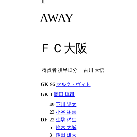
AWAY
ＦＣ大阪
得点者
後半13分
古川 大悟
GK
96
マルク・ヴィト
GK
1
岡田 慎司
49
下川 陽太
23
小谷 祐喜
DF
22
生駒 稀生
5
鈴木 大誠
3
澤田 雄大