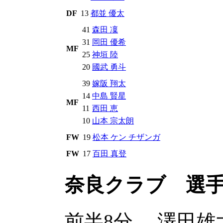
DF
13
都並 優太
41
森田 凜
31
岡田 優希
MF
25
神垣 陸
20
國武 勇斗
39
嫁阪 翔太
14
中島 賢星
MF
11
西田 恵
10
山本 宗太朗
FW
19
松本 ケン チザンガ
FW
17
百田 真登
奈良クラブ 選
前半8分
澤田雄