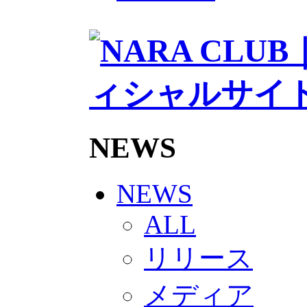
2026/27トップチームスタッフ
ソシオス
バモス
チアダンススクール
ボランティアチーム「volundeer
ビクトリーロード
HOMEGAME
観戦ルール＆マナー
ホームゲーム運営管理規定
Jリーグ運営管理規定
NEWS
写真・動画使用ガイドライン
ロートフィールド奈良
SCHEDULE
2026/27
NEWS
練習見学時のファンサービスに
TICKET
ALL
奈良クラブ明治安田J3リーグ202
奈良クラブ明治安田Ｊ3リーグ 20
リリース
観戦ルール＆マナー
FANCOMMUNITY
2026/27ファンコミュニティ
メディア
サポートショップ