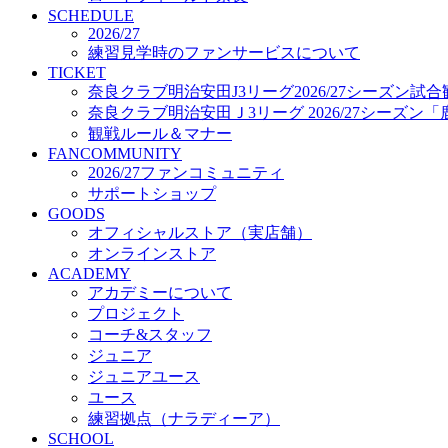
プロジェクト
SCHEDULE
コーチ&スタッフ
2026/27
練習見学時のファンサービスについて
ジュニア
TICKET
ジュニアユース
奈良クラブ明治安田J3リーグ2026/27シーズン試
ユース
奈良クラブ明治安田Ｊ3リーグ 2026/27シーズン
練習拠点（ナラディーア）
観戦ルール＆マナー
SCHOOL
FANCOMMUNITY
CLUB
2026/27ファンコミュニティ
2026/27 パートナー企業
サポートショップ
パートナー募集
GOODS
クラブ理念
オフィシャルストア（実店舗）
クラブ情報
オンラインストア
サステナビリティ
ACADEMY
Web制作支援
アカデミーについて
応援プロジェクト
プロジェクト
コーチ&スタッフ
ジュニア
ジュニアユース
ユース
練習拠点（ナラディーア）
SCHOOL