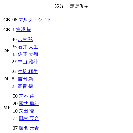
55分
舘野俊祐
GK
96
マルク・ヴィト
GK
1
宮澤 樹
40
吉村 弦
36
石井 大生
DF
33
佐藤 大翔
27
中山 雅斗
22
生駒 稀生
DF
8
吉田 新
2
高畠 捷
50
芝本 蓮
20
國武 勇斗
MF
10
森田 凜
7
田村 亮介
37
濵名 元希