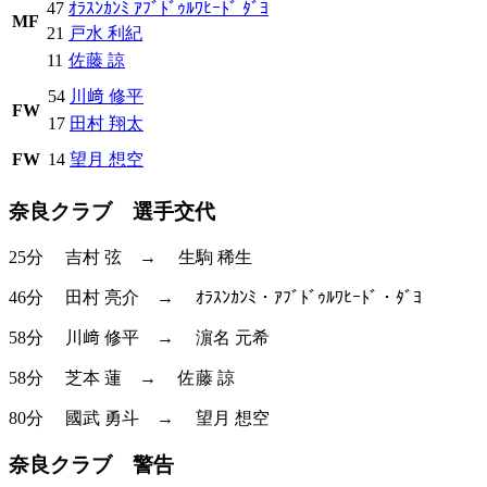
47
ｵﾗｽﾝｶﾝﾐ ｱﾌﾞﾄﾞｩﾙﾜﾋｰﾄﾞ ﾀﾞﾖ
MF
21
戸水 利紀
11
佐藤 諒
54
川﨑 修平
FW
17
田村 翔太
FW
14
望月 想空
奈良クラブ 選手交代
25分
吉村 弦
→
生駒 稀生
46分
田村 亮介
→
ｵﾗｽﾝｶﾝﾐ・ｱﾌﾞﾄﾞｩﾙﾜﾋｰﾄﾞ・ﾀﾞﾖ
58分
川﨑 修平
→
濵名 元希
58分
芝本 蓮
→
佐藤 諒
80分
國武 勇斗
→
望月 想空
奈良クラブ 警告