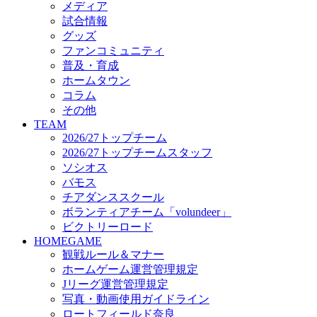
メディア
ビクトリーロード
試合情報
HOMEGAME
グッズ
観戦ルール＆マナー
ファンコミュニティ
ホームゲーム運営管理規定
普及・育成
Jリーグ運営管理規定
ホームタウン
写真・動画使用ガイドライン
コラム
ロートフィールド奈良
その他
SCHEDULE
TEAM
2026/27
2026/27トップチーム
練習見学時のファンサービスについて
2026/27トップチームスタッフ
TICKET
ソシオス
奈良クラブ明治安田J3リーグ2026/27シーズン試
バモス
奈良クラブ明治安田Ｊ3リーグ 2026/27シーズン
チアダンススクール
観戦ルール＆マナー
FANCOMMUNITY
ボランティアチーム「volundeer」
2026/27ファンコミュニティ
ビクトリーロード
サポートショップ
HOMEGAME
GOODS
観戦ルール＆マナー
オフィシャルストア（実店舗）
ホームゲーム運営管理規定
オンラインストア
Jリーグ運営管理規定
ACADEMY
写真・動画使用ガイドライン
アカデミーについて
ロートフィールド奈良