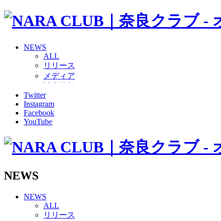
NEWS
ALL
リリース
メディア
試合情報
Twitter
グッズ
Instagram
ファンコミュニティ
Facebook
普及・育成
YouTube
ホームタウン
コラム
その他
TEAM
2026/27トップチーム
NEWS
2026/27トップチームスタッフ
ソシオス
NEWS
バモス
ALL
チアダンススクール
リリース
ボランティアチーム「volundeer」