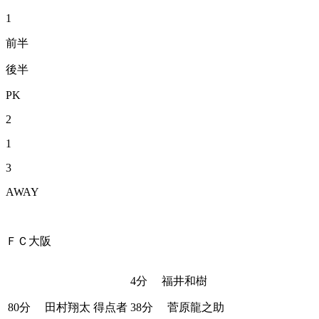
1
前半
後半
PK
2
1
3
AWAY
ＦＣ大阪
4分
福井和樹
80分
田村翔太
得点者
38分
菅原龍之助