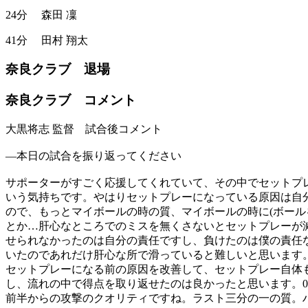
24分
森田 凜
41分
田村 翔太
奈良クラブ 退場
奈良クラブ コメント
大黒将志 監督 試合後コメント
―本日の試合を振り返ってください
サポーターがすごく応援してくれていて、その中でセットプレ
いう気持ちです。やはりセットプレーになっている原因は自
ので、もっとマイボールの時の質、マイボールの時に(ボール
とか…肝心なところでのミスを無くさないとセットプレーが減
せられなかったのは自分の責任ですし、負けたのは僕の責任
いたのであれだけ肝心な所で滑っていると難しいと思います
セットプレーになる前の原因を改善して、セットプレー自体
し、流れの中で得点を取り返せたのは良かったと思います。0-
前半からの攻撃のクオリティですね。ラスト三分の一の質。