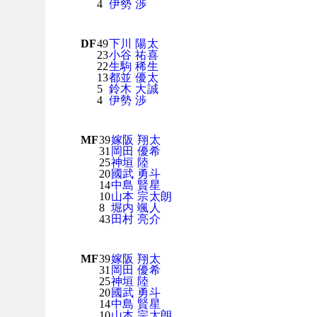
4
伊勢 渉
DF
49
下川 陽太
23
小谷 祐喜
22
生駒 稀生
13
都並 優太
5
鈴木 大誠
4
伊勢 渉
MF
39
嫁阪 翔太
31
岡田 優希
25
神垣 陸
20
國武 勇斗
14
中島 賢星
10
山本 宗太朗
8
堀内 颯人
43
田村 亮介
MF
39
嫁阪 翔太
31
岡田 優希
25
神垣 陸
20
國武 勇斗
14
中島 賢星
10
山本 宗太朗