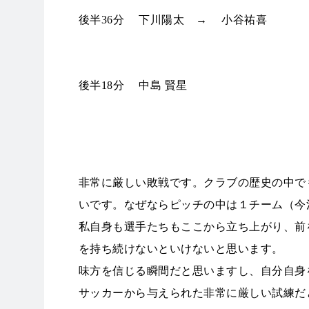
後半36分
下川陽太
→
小谷祐喜
奈良クラブ 警告
後半18分
中島 賢星
奈良クラブ 退場
奈良クラブ コメント
非常に厳しい敗戦です。クラブの歴史の中で
いです。なぜならピッチの中は１チーム（今
私自身も選手たちもここから立ち上がり、前
を持ち続けないといけないと思います。
味方を信じる瞬間だと思いますし、自分自身
サッカーから与えられた非常に厳しい試練だ