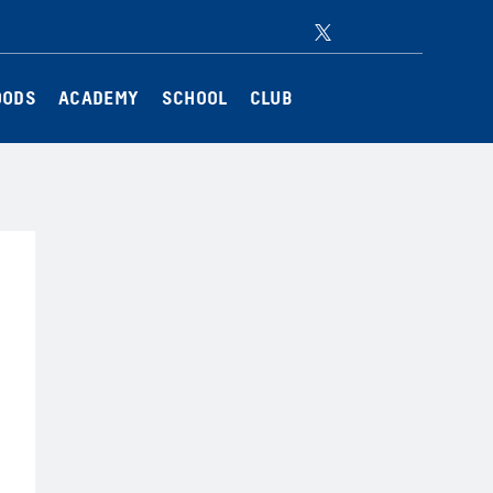
Twitter
Instagram
Facebook
YouTube
OODS
ACADEMY
SCHOOL
CLUB