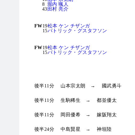
8
堀内 颯人
43
田村 亮介
FW
19
松本 ケン チザンガ
15
パトリック・グスタフソン
FW
19
松本 ケン チザンガ
15
パトリック・グスタフソン
奈良クラブ 選手交代
後半11分
山本宗太朗
→
國武勇斗
後半11分
生駒稀生
→
都並優太
後半11分
岡田優希
→
嫁阪翔太
後半24分
中島賢星
→
神垣陸