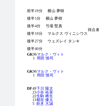
前半19分
横山 夢樹
後半1分
横山 夢樹
後半4分
弓場 堅真
得点者
後半19分
マルクス ヴィニシウス
後半27分
ウェズレイ タンキ
後半40分
GK
96
マルク・ヴィト
1
岡田 慎司
GK
96
マルク・ヴィト
1
岡田 慎司
DF
49
下川 陽太
23
小谷 祐喜
22
生駒 稀生
13
都並 優太
5
鈴木 大誠