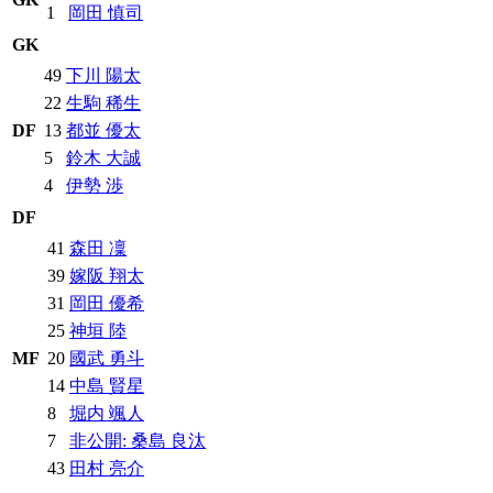
1
岡田 慎司
GK
49
下川 陽太
22
生駒 稀生
DF
13
都並 優太
5
鈴木 大誠
4
伊勢 渉
DF
41
森田 凜
39
嫁阪 翔太
31
岡田 優希
25
神垣 陸
MF
20
國武 勇斗
14
中島 賢星
8
堀内 颯人
7
非公開: 桑島 良汰
43
田村 亮介