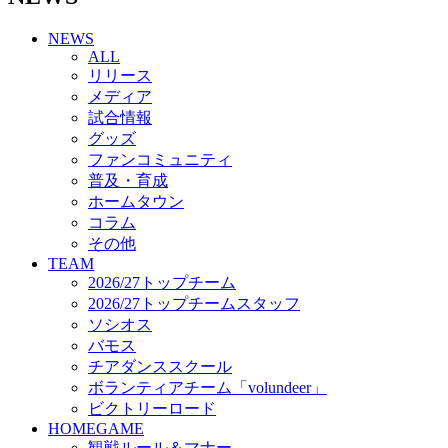
チアダンススクール
NEWS
ボランティアチーム「volundeer」
ALL
ビクトリーロード
リリース
HOMEGAME
メディア
観戦ルール＆マナー
試合情報
ホームゲーム運営管理規定
グッズ
Jリーグ運営管理規定
ファンコミュニティ
写真・動画使用ガイドライン
普及・育成
ロートフィールド奈良
ホームタウン
SCHEDULE
コラム
2026/27
練習見学時のファンサービスについて
その他
TICKET
TEAM
奈良クラブ明治安田J3リーグ2026/27シーズン試
2026/27トップチーム
合観戦チケット
2026/27トップチームスタッフ
奈良クラブ明治安田Ｊ3リーグ 2026/27シーズン
ソシオス
「鹿パス」
バモス
観戦ルール＆マナー
チアダンススクール
FANCOMMUNITY
ボランティアチーム「volundeer」
2026/27ファンコミュニティ
ビクトリーロード
サポートショップ
HOMEGAME
GOODS
観戦ルール＆マナー