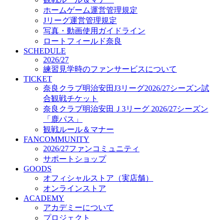
オフィシャルストア（実店舗）
ホームゲーム運営管理規定
オンラインストア
Jリーグ運営管理規定
ACADEMY
写真・動画使用ガイドライン
アカデミーについて
ロートフィールド奈良
プロジェクト
SCHEDULE
コーチ&スタッフ
2026/27
ジュニア
練習見学時のファンサービスについて
ジュニアユース
TICKET
奈良クラブ明治安田J3リーグ2026/27シーズン試
ユース
合観戦チケット
練習拠点（ナラディーア）
奈良クラブ明治安田Ｊ3リーグ 2026/27シーズン
SCHOOL
CLUB
「鹿パス」
2026/27 パートナー企業
観戦ルール＆マナー
パートナー募集
FANCOMMUNITY
クラブ理念
2026/27ファンコミュニティ
クラブ情報
サポートショップ
サステナビリティ
GOODS
オフィシャルストア（実店舗）
Web制作支援
オンラインストア
応援プロジェクト
ACADEMY
アカデミーについて
プロジェクト