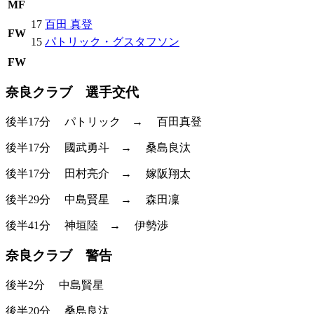
MF
17
百田 真登
FW
15
パトリック・グスタフソン
FW
奈良クラブ 選手交代
後半17分
パトリック
→
百田真登
後半17分
國武勇斗
→
桑島良汰
後半17分
田村亮介
→
嫁阪翔太
後半29分
中島賢星
→
森田凜
後半41分
神垣陸
→
伊勢渉
奈良クラブ 警告
後半2分
中島賢星
後半20分
桑島良汰