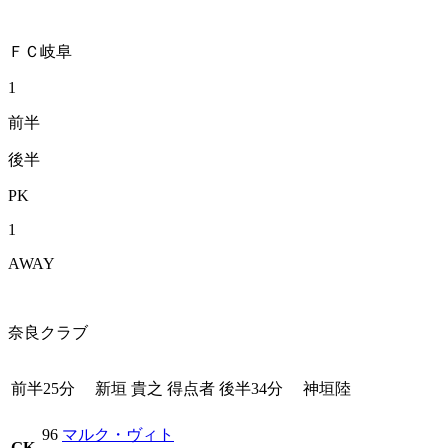
ＦＣ岐阜
1
前半
後半
PK
1
AWAY
奈良クラブ
前半25分
新垣 貴之
得点者
後半34分
神垣陸
96
マルク・ヴィト
GK