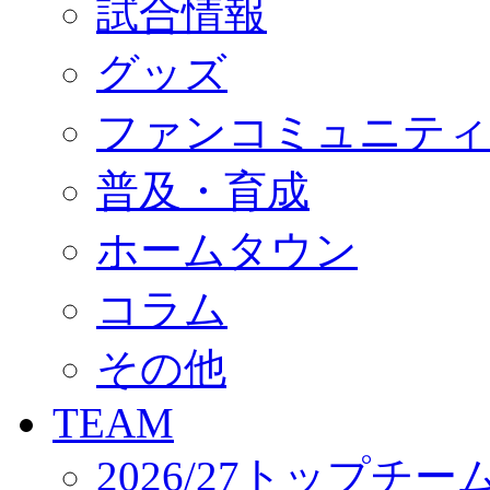
試合情報
オフィシャルストア（実店舗）
オンラインストア
ACADEMY
グッズ
アカデミーについて
プロジェクト
ファンコミュニティ
コーチ&スタッフ
ジュニア
ジュニアユース
普及・育成
ユース
練習拠点（ナラディーア）
ホームタウン
SCHOOL
CLUB
2026/27 パートナー企業
コラム
パートナー募集
クラブ理念
クラブ情報
その他
サステナビリティ
Web制作支援
TEAM
応援プロジェクト
2026/27トップチー