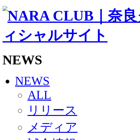
ソシオス
バモス
チアダンススクール
ボランティアチーム「volundeer」
ビクトリーロード
HOMEGAME
観戦ルール＆マナー
ホームゲーム運営管理規定
NEWS
Jリーグ運営管理規定
写真・動画使用ガイドライン
ロートフィールド奈良
SCHEDULE
NEWS
2026/27
練習見学時のファンサービスについて
ALL
TICKET
奈良クラブ明治安田J3リーグ2026/27シーズン試
リリース
奈良クラブ明治安田Ｊ3リーグ 2026/27シーズン
観戦ルール＆マナー
FANCOMMUNITY
メディア
2026/27ファンコミュニティ
サポートショップ
GOODS