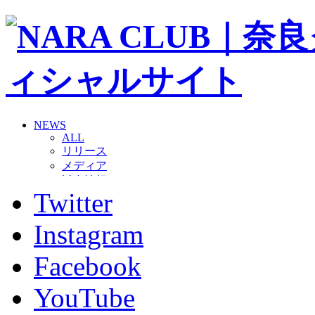
NEWS
ALL
リリース
メディア
試合情報
Twitter
グッズ
ファンコミュニティ
普及・育成
Instagram
ホームタウン
コラム
Facebook
その他
TEAM
YouTube
2026/27トップチーム
2026/27トップチームスタッフ