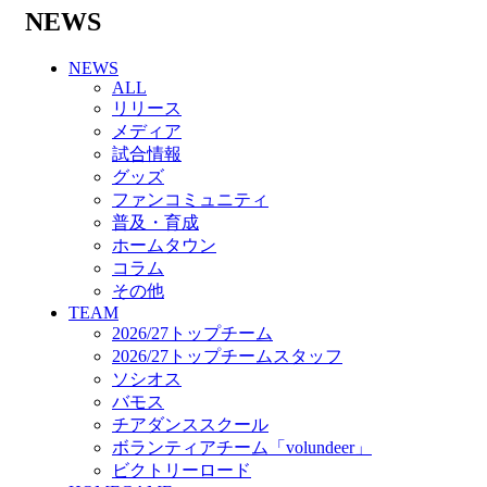
バモス
NEWS
チアダンススクール
ボランティアチーム「volundeer」
NEWS
ビクトリーロード
ALL
HOMEGAME
リリース
観戦ルール＆マナー
メディア
ホームゲーム運営管理規定
試合情報
Jリーグ運営管理規定
グッズ
写真・動画使用ガイドライン
ファンコミュニティ
ロートフィールド奈良
普及・育成
SCHEDULE
ホームタウン
2026/27
コラム
練習見学時のファンサービスについて
その他
TICKET
TEAM
奈良クラブ明治安田J3リーグ2026/27シーズン
2026/27トップチーム
試合観戦チケット
2026/27トップチームスタッフ
奈良クラブ明治安田Ｊ3リーグ 2026/27シーズ
ソシオス
ン「鹿パス」
バモス
観戦ルール＆マナー
チアダンススクール
FANCOMMUNITY
ボランティアチーム「volundeer」
2026/27ファンコミュニティ
ビクトリーロード
サポートショップ