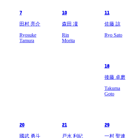
7
10
11
田村 亮介
森田 凜
佐藤 諒
Ryosuke
Rin
Ryo Sato
Tamura
Morita
18
後藤 卓磨
Takuma
Goto
20
21
29
國武 勇斗
戸水 利紀
一村 聖連