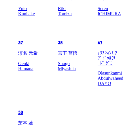
Yuto
Riki
Seren
Kunitake
Tomizu
ICHIMURA
37
38
47
ｵﾗｽﾝｶﾝﾐ ｱ
濵名 元希
宮下 菖悟
ﾌﾞﾄﾞｩﾙﾜﾋ
ｰﾄﾞ ﾀﾞﾖ
Genki
Shogo
Hamana
Miyashita
Olasunkanmi
Abdulwaheed
DAYO
50
芝本 蓮