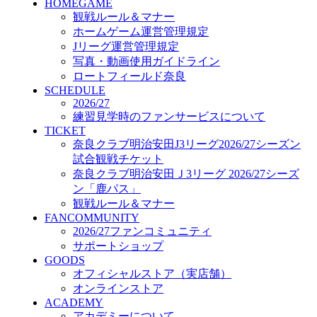
HOMEGAME
GOODS
観戦ルール＆マナー
オフィシャルストア（実店舗）
ホームゲーム運営管理規定
オンラインストア
ACADEMY
Jリーグ運営管理規定
アカデミーについて
写真・動画使用ガイドライン
プロジェクト
ロートフィールド奈良
コーチ&スタッフ
SCHEDULE
2026/27
ジュニア
練習見学時のファンサービスについて
ジュニアユース
TICKET
ユース
奈良クラブ明治安田J3リーグ2026/27シーズン
練習拠点（ナラディーア）
試合観戦チケット
SCHOOL
奈良クラブ明治安田Ｊ3リーグ 2026/27シーズ
CLUB
ン「鹿パス」
2026/27 パートナー企業
観戦ルール＆マナー
パートナー募集
FANCOMMUNITY
クラブ理念
2026/27ファンコミュニティ
クラブ情報
サポートショップ
サステナビリティ
GOODS
Web制作支援
オフィシャルストア（実店舗）
応援プロジェクト
オンラインストア
ACADEMY
アカデミーについて