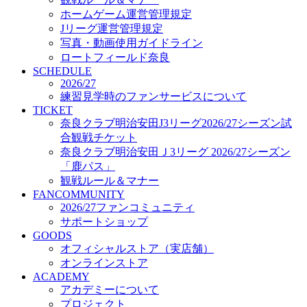
オフィシャルストア（実店舗）
ホームゲーム運営管理規定
オンラインストア
Jリーグ運営管理規定
ACADEMY
写真・動画使用ガイドライン
アカデミーについて
ロートフィールド奈良
プロジェクト
SCHEDULE
コーチ&スタッフ
2026/27
ジュニア
練習見学時のファンサービスについて
ジュニアユース
TICKET
奈良クラブ明治安田J3リーグ2026/27シーズン試
ユース
合観戦チケット
練習拠点（ナラディーア）
奈良クラブ明治安田Ｊ3リーグ 2026/27シーズン
SCHOOL
CLUB
「鹿パス」
2026/27 パートナー企業
観戦ルール＆マナー
パートナー募集
FANCOMMUNITY
クラブ理念
2026/27ファンコミュニティ
クラブ情報
サポートショップ
サステナビリティ
GOODS
オフィシャルストア（実店舗）
Web制作支援
オンラインストア
応援プロジェクト
ACADEMY
アカデミーについて
プロジェクト