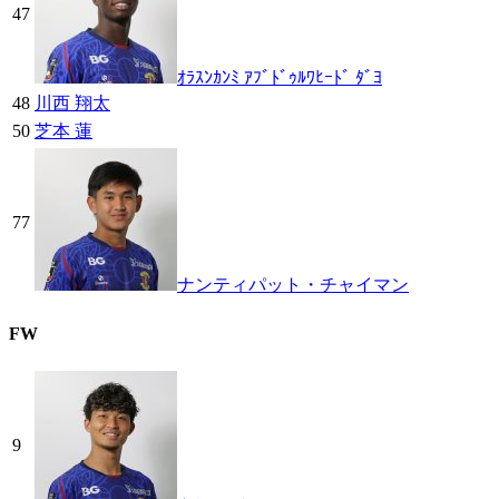
47
ｵﾗｽﾝｶﾝﾐ ｱﾌﾞﾄﾞｩﾙﾜﾋｰﾄﾞ ﾀﾞﾖ
48
川西 翔太
50
芝本 蓮
77
ナンティパット・チャイマン
FW
9