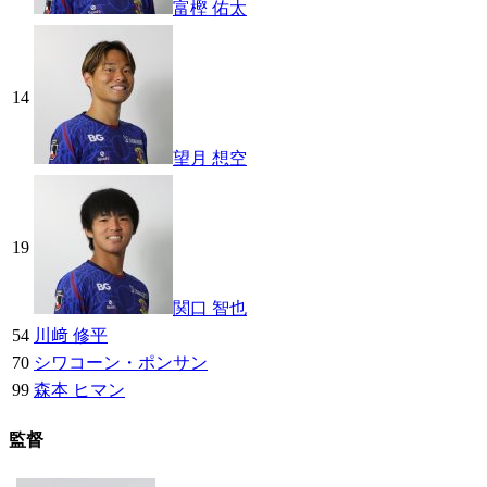
富樫 佑太
14
望月 想空
19
関口 智也
54
川﨑 修平
70
シワコーン・ポンサン
99
森本 ヒマン
監督