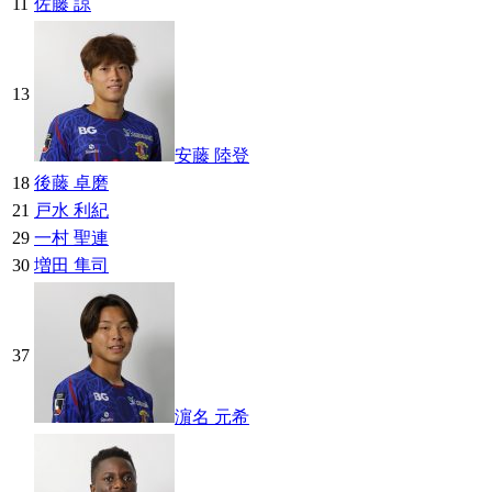
11
佐藤 諒
13
安藤 陸登
18
後藤 卓磨
21
戸水 利紀
29
一村 聖連
30
増田 隼司
37
濵名 元希