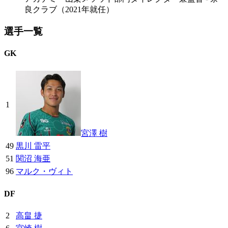
良クラブ（2021年就任）
選手一覧
GK
1
宮澤 樹
49
黒川 雷平
51
関沼 海亜
96
マルク・ヴィト
DF
2
高畠 捷