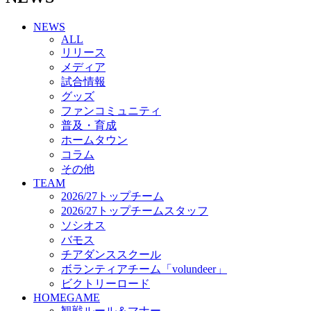
チアダンススクール
NEWS
ボランティアチーム「volundeer」
ALL
ビクトリーロード
リリース
HOMEGAME
メディア
観戦ルール＆マナー
試合情報
ホームゲーム運営管理規定
グッズ
Jリーグ運営管理規定
ファンコミュニティ
写真・動画使用ガイドライン
普及・育成
ロートフィールド奈良
ホームタウン
SCHEDULE
コラム
2026/27
練習見学時のファンサービスについて
その他
TICKET
TEAM
奈良クラブ明治安田J3リーグ2026/27シーズン試
2026/27トップチーム
合観戦チケット
2026/27トップチームスタッフ
奈良クラブ明治安田Ｊ3リーグ 2026/27シーズン
ソシオス
「鹿パス」
バモス
観戦ルール＆マナー
チアダンススクール
FANCOMMUNITY
ボランティアチーム「volundeer」
2026/27ファンコミュニティ
ビクトリーロード
サポートショップ
HOMEGAME
GOODS
観戦ルール＆マナー