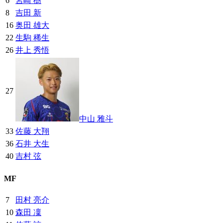
6
宮崎 樹
8
吉田 新
16
奥田 雄大
22
生駒 稀生
26
井上 秀悟
27
中山 雅斗
33
佐藤 大翔
36
石井 大生
40
吉村 弦
MF
7
田村 亮介
10
森田 凜