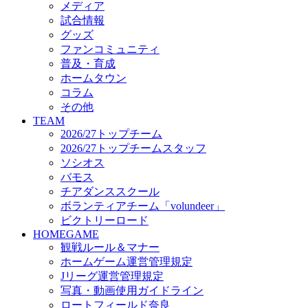
メディア
ビクトリーロード
試合情報
HOMEGAME
グッズ
観戦ルール＆マナー
ファンコミュニティ
ホームゲーム運営管理規定
普及・育成
Jリーグ運営管理規定
ホームタウン
写真・動画使用ガイドライン
コラム
ロートフィールド奈良
その他
SCHEDULE
TEAM
2026/27
2026/27トップチーム
練習見学時のファンサービスについて
2026/27トップチームスタッフ
TICKET
ソシオス
奈良クラブ明治安田J3リーグ2026/27シーズン試
バモス
奈良クラブ明治安田Ｊ3リーグ 2026/27シーズン
チアダンススクール
観戦ルール＆マナー
FANCOMMUNITY
ボランティアチーム「volundeer」
2026/27ファンコミュニティ
ビクトリーロード
サポートショップ
HOMEGAME
GOODS
観戦ルール＆マナー
オフィシャルストア（実店舗）
ホームゲーム運営管理規定
オンラインストア
Jリーグ運営管理規定
ACADEMY
写真・動画使用ガイドライン
アカデミーについて
ロートフィールド奈良