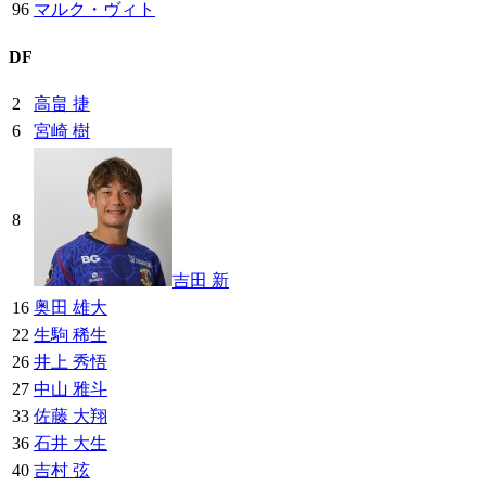
96
マルク・ヴィト
DF
2
高畠 捷
6
宮崎 樹
8
吉田 新
16
奥田 雄大
22
生駒 稀生
26
井上 秀悟
27
中山 雅斗
33
佐藤 大翔
36
石井 大生
40
吉村 弦