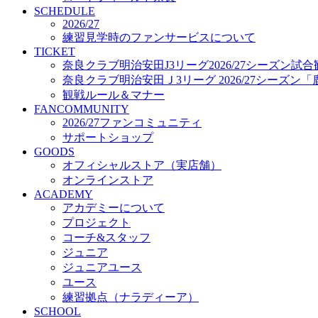
プロジェクト
SCHEDULE
コーチ&スタッフ
2026/27
練習見学時のファンサービスについて
ジュニア
TICKET
ジュニアユース
奈良クラブ明治安田J3リーグ2026/27シーズン試
ユース
奈良クラブ明治安田Ｊ3リーグ 2026/27シーズン
練習拠点（ナラディーア）
観戦ルール＆マナー
SCHOOL
FANCOMMUNITY
CLUB
2026/27ファンコミュニティ
2026/27 パートナー企業
サポートショップ
パートナー募集
GOODS
クラブ理念
オフィシャルストア（実店舗）
クラブ情報
オンラインストア
サステナビリティ
ACADEMY
Web制作支援
アカデミーについて
応援プロジェクト
プロジェクト
コーチ&スタッフ
ジュニア
ジュニアユース
ユース
練習拠点（ナラディーア）
SCHOOL