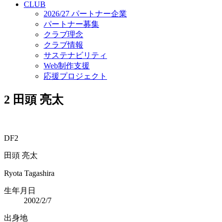
CLUB
2026/27 パートナー企業
パートナー募集
クラブ理念
クラブ情報
サステナビリティ
Web制作支援
応援プロジェクト
2
田頭 亮太
DF2
田頭 亮太
Ryota Tagashira
生年月日
2002/2/7
出身地