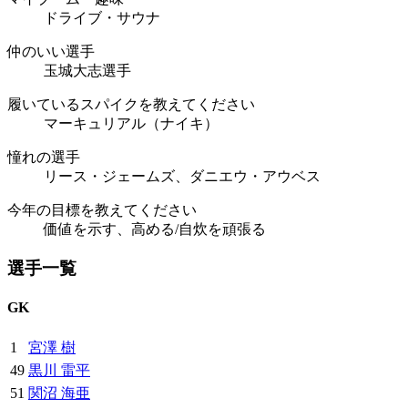
ドライブ・サウナ
仲のいい選手
玉城大志選手
履いているスパイクを教えてください
マーキュリアル（ナイキ）
憧れの選手
リース・ジェームズ、ダニエウ・アウベス
今年の目標を教えてください
価値を示す、高める/自炊を頑張る
選手一覧
GK
1
宮澤 樹
49
黒川 雷平
51
関沼 海亜