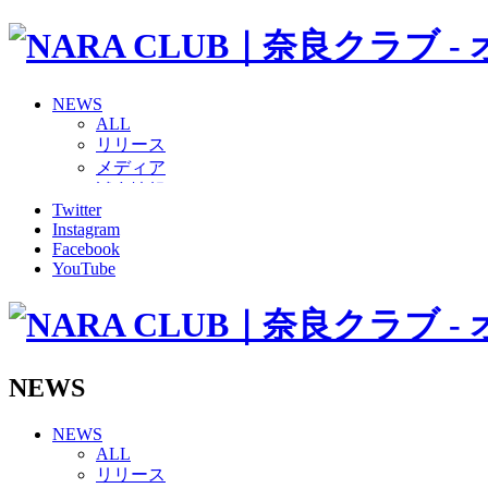
NEWS
ALL
リリース
メディア
試合情報
Twitter
グッズ
Instagram
ファンコミュニティ
Facebook
普及・育成
YouTube
ホームタウン
コラム
その他
TEAM
2026/27トップチーム
NEWS
2026/27トップチームスタッフ
ソシオス
NEWS
バモス
ALL
チアダンススクール
リリース
ボランティアチーム「volundeer」