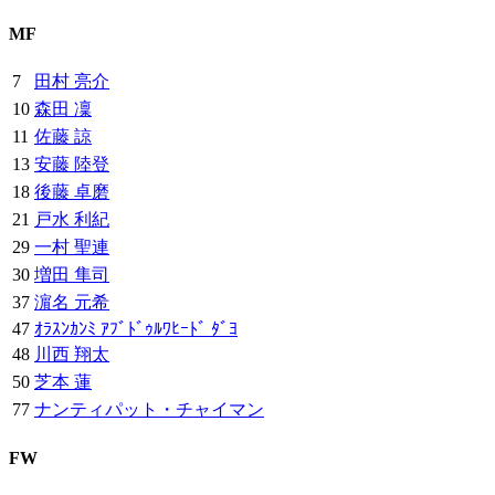
MF
7
田村 亮介
10
森田 凜
11
佐藤 諒
13
安藤 陸登
18
後藤 卓磨
21
戸水 利紀
29
一村 聖連
30
増田 隼司
37
濵名 元希
47
ｵﾗｽﾝｶﾝﾐ ｱﾌﾞﾄﾞｩﾙﾜﾋｰﾄﾞ ﾀﾞﾖ
48
川西 翔太
50
芝本 蓮
77
ナンティパット・チャイマン
FW