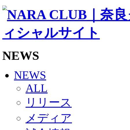
ソシオス
バモス
チアダンススクール
ボランティアチーム「volundeer」
ビクトリーロード
HOMEGAME
観戦ルール＆マナー
ホームゲーム運営管理規定
NEWS
Jリーグ運営管理規定
写真・動画使用ガイドライン
ロートフィールド奈良
SCHEDULE
NEWS
2026/27
練習見学時のファンサービスについて
ALL
TICKET
奈良クラブ明治安田J3リーグ2026/27シーズン試
リリース
奈良クラブ明治安田Ｊ3リーグ 2026/27シーズン
観戦ルール＆マナー
FANCOMMUNITY
メディア
2026/27ファンコミュニティ
サポートショップ
GOODS