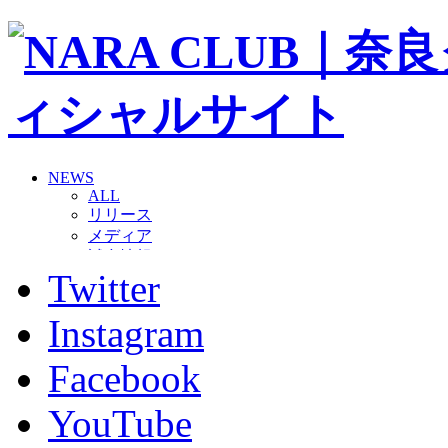
NEWS
ALL
リリース
メディア
試合情報
Twitter
グッズ
ファンコミュニティ
普及・育成
Instagram
ホームタウン
コラム
Facebook
その他
TEAM
YouTube
2026/27トップチーム
2026/27トップチームスタッフ