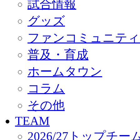
試合情報
オフィシャルストア（実店舗）
オンラインストア
ACADEMY
グッズ
アカデミーについて
プロジェクト
ファンコミュニティ
コーチ&スタッフ
ジュニア
ジュニアユース
普及・育成
ユース
練習拠点（ナラディーア）
ホームタウン
SCHOOL
CLUB
2026/27 パートナー企業
コラム
パートナー募集
クラブ理念
クラブ情報
その他
サステナビリティ
Web制作支援
TEAM
応援プロジェクト
2026/27トップチー