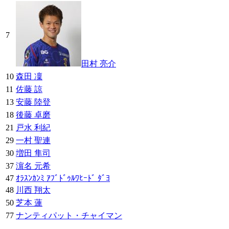
7
田村 亮介
10
森田 凜
11
佐藤 諒
13
安藤 陸登
18
後藤 卓磨
21
戸水 利紀
29
一村 聖連
30
増田 隼司
37
濵名 元希
47
ｵﾗｽﾝｶﾝﾐ ｱﾌﾞﾄﾞｩﾙﾜﾋｰﾄﾞ ﾀﾞﾖ
48
川西 翔太
50
芝本 蓮
77
ナンティパット・チャイマン