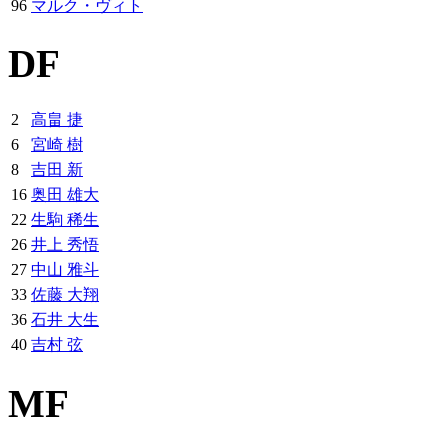
96
マルク・ヴィト
DF
2
高畠 捷
6
宮崎 樹
8
吉田 新
16
奥田 雄大
22
生駒 稀生
26
井上 秀悟
27
中山 雅斗
33
佐藤 大翔
36
石井 大生
40
吉村 弦
MF