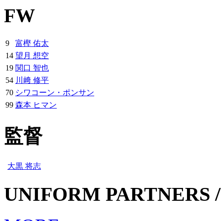
FW
9
富樫 佑太
14
望月 想空
19
関口 智也
54
川﨑 修平
70
シワコーン・ポンサン
99
森本 ヒマン
監督
大黒 将志
UNIFORM PARTNERS /