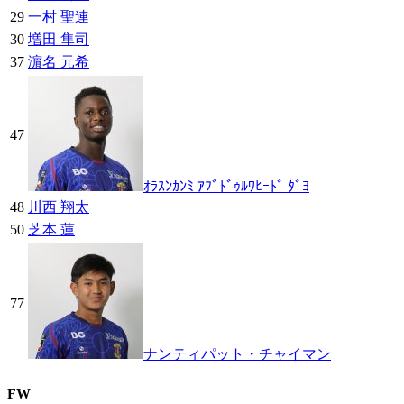
29
一村 聖連
30
増田 隼司
37
濵名 元希
47
ｵﾗｽﾝｶﾝﾐ ｱﾌﾞﾄﾞｩﾙﾜﾋｰﾄﾞ ﾀﾞﾖ
48
川西 翔太
50
芝本 蓮
77
ナンティパット・チャイマン
FW