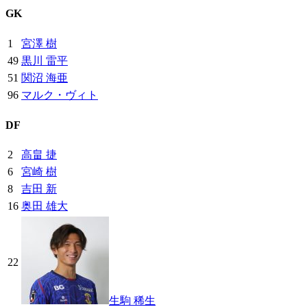
GK
1
宮澤 樹
49
黒川 雷平
51
関沼 海亜
96
マルク・ヴィト
DF
2
高畠 捷
6
宮崎 樹
8
吉田 新
16
奥田 雄大
22
生駒 稀生