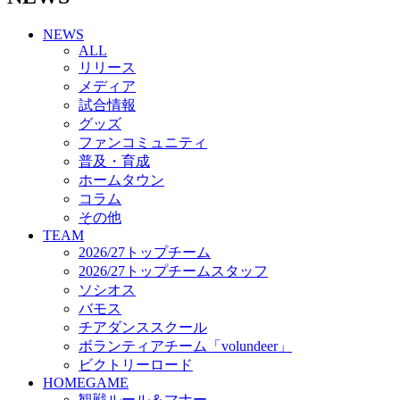
チアダンススクール
NEWS
ボランティアチーム「volundeer」
ALL
ビクトリーロード
リリース
HOMEGAME
メディア
観戦ルール＆マナー
試合情報
ホームゲーム運営管理規定
グッズ
Jリーグ運営管理規定
ファンコミュニティ
写真・動画使用ガイドライン
普及・育成
ロートフィールド奈良
ホームタウン
SCHEDULE
コラム
2026/27
練習見学時のファンサービスについて
その他
TICKET
TEAM
奈良クラブ明治安田J3リーグ2026/27シーズン試
2026/27トップチーム
合観戦チケット
2026/27トップチームスタッフ
奈良クラブ明治安田Ｊ3リーグ 2026/27シーズン
ソシオス
「鹿パス」
バモス
観戦ルール＆マナー
チアダンススクール
FANCOMMUNITY
ボランティアチーム「volundeer」
2026/27ファンコミュニティ
ビクトリーロード
サポートショップ
HOMEGAME
GOODS
観戦ルール＆マナー