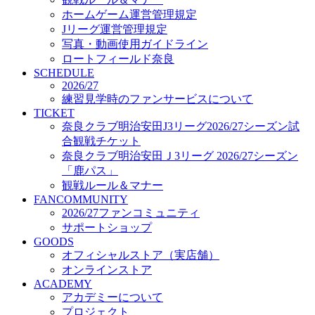
オフィシャルストア（実店舗）
ホームゲーム運営管理規定
オンラインストア
Jリーグ運営管理規定
ACADEMY
写真・動画使用ガイドライン
アカデミーについて
ロートフィールド奈良
プロジェクト
SCHEDULE
コーチ&スタッフ
2026/27
ジュニア
練習見学時のファンサービスについて
ジュニアユース
TICKET
奈良クラブ明治安田J3リーグ2026/27シーズン試
ユース
合観戦チケット
練習拠点（ナラディーア）
奈良クラブ明治安田Ｊ3リーグ 2026/27シーズン
SCHOOL
CLUB
「鹿パス」
2026/27 パートナー企業
観戦ルール＆マナー
パートナー募集
FANCOMMUNITY
クラブ理念
2026/27ファンコミュニティ
クラブ情報
サポートショップ
サステナビリティ
GOODS
オフィシャルストア（実店舗）
Web制作支援
オンラインストア
応援プロジェクト
ACADEMY
アカデミーについて
プロジェクト