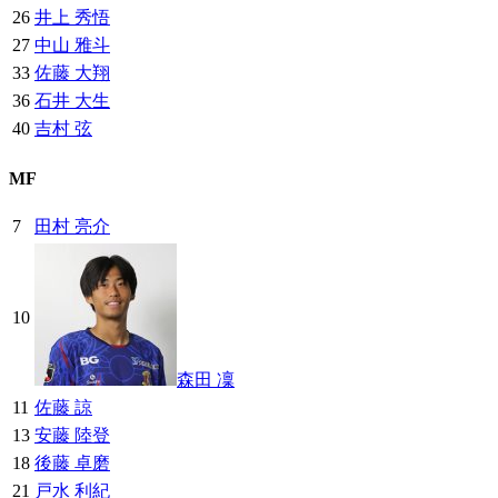
26
井上 秀悟
27
中山 雅斗
33
佐藤 大翔
36
石井 大生
40
吉村 弦
MF
7
田村 亮介
10
森田 凜
11
佐藤 諒
13
安藤 陸登
18
後藤 卓磨
21
戸水 利紀