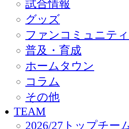
試合情報
オフィシャルストア（実店舗）
オンラインストア
ACADEMY
グッズ
アカデミーについて
プロジェクト
ファンコミュニティ
コーチ&スタッフ
ジュニア
ジュニアユース
普及・育成
ユース
練習拠点（ナラディーア）
ホームタウン
SCHOOL
CLUB
2026/27 パートナー企業
コラム
パートナー募集
クラブ理念
クラブ情報
その他
サステナビリティ
Web制作支援
TEAM
応援プロジェクト
2026/27トップチー