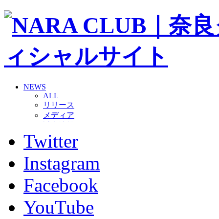
NEWS
ALL
リリース
メディア
試合情報
Twitter
グッズ
ファンコミュニティ
普及・育成
Instagram
ホームタウン
コラム
Facebook
その他
TEAM
YouTube
2026/27トップチーム
2026/27トップチームスタッフ