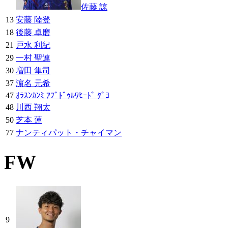
佐藤 諒
13
安藤 陸登
18
後藤 卓磨
21
戸水 利紀
29
一村 聖連
30
増田 隼司
37
濵名 元希
47
ｵﾗｽﾝｶﾝﾐ ｱﾌﾞﾄﾞｩﾙﾜﾋｰﾄﾞ ﾀﾞﾖ
48
川西 翔太
50
芝本 蓮
77
ナンティパット・チャイマン
FW
9