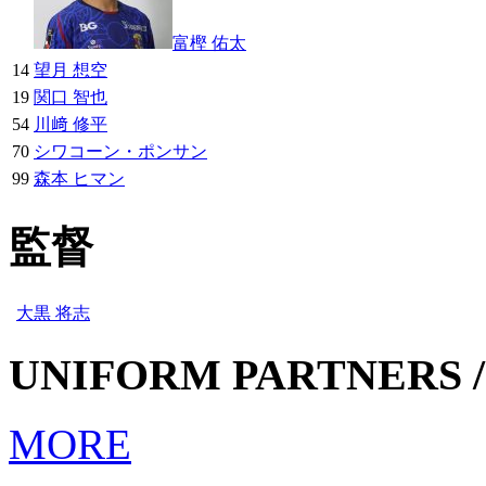
富樫 佑太
14
望月 想空
19
関口 智也
54
川﨑 修平
70
シワコーン・ポンサン
99
森本 ヒマン
監督
大黒 将志
UNIFORM PARTNERS /
MORE