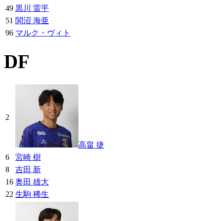
49
黒川 雷平
51
関沼 海亜
96
マルク・ヴィト
DF
2
高畠 捷
6
宮崎 樹
8
吉田 新
16
奥田 雄大
22
生駒 稀生