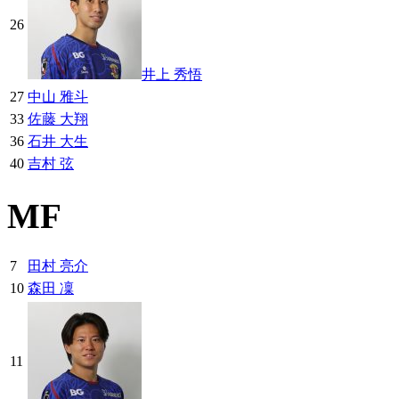
26
井上 秀悟
27
中山 雅斗
33
佐藤 大翔
36
石井 大生
40
吉村 弦
MF
7
田村 亮介
10
森田 凜
11