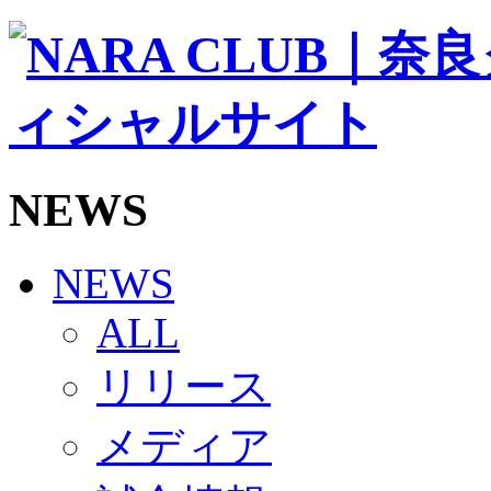
ソシオス
バモス
チアダンススクール
ボランティアチーム「volundeer」
ビクトリーロード
HOMEGAME
観戦ルール＆マナー
ホームゲーム運営管理規定
NEWS
Jリーグ運営管理規定
写真・動画使用ガイドライン
ロートフィールド奈良
SCHEDULE
NEWS
2026/27
練習見学時のファンサービスについて
ALL
TICKET
奈良クラブ明治安田J3リーグ2026/27シーズン試
リリース
奈良クラブ明治安田Ｊ3リーグ 2026/27シーズン
観戦ルール＆マナー
FANCOMMUNITY
メディア
2026/27ファンコミュニティ
サポートショップ
GOODS