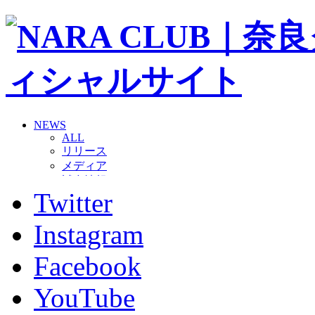
NEWS
ALL
リリース
メディア
試合情報
Twitter
グッズ
ファンコミュニティ
普及・育成
Instagram
ホームタウン
コラム
Facebook
その他
TEAM
YouTube
2026/27トップチーム
2026/27トップチームスタッフ