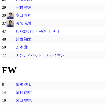
29
一村 聖連
30
増田 隼司
37
濵名 元希
47
ｵﾗｽﾝｶﾝﾐ ｱﾌﾞﾄﾞｩﾙﾜﾋｰﾄﾞ ﾀﾞﾖ
48
川西 翔太
50
芝本 蓮
77
ナンティパット・チャイマン
FW
9
富樫 佑太
14
望月 想空
19
関口 智也