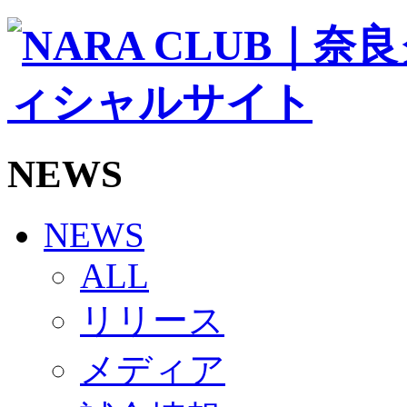
ソシオス
バモス
チアダンススクール
ボランティアチーム「volundeer」
ビクトリーロード
HOMEGAME
観戦ルール＆マナー
ホームゲーム運営管理規定
NEWS
Jリーグ運営管理規定
写真・動画使用ガイドライン
ロートフィールド奈良
SCHEDULE
NEWS
2026/27
練習見学時のファンサービスについて
ALL
TICKET
奈良クラブ明治安田J3リーグ2026/27シーズン試
リリース
奈良クラブ明治安田Ｊ3リーグ 2026/27シーズン
観戦ルール＆マナー
FANCOMMUNITY
メディア
2026/27ファンコミュニティ
サポートショップ
GOODS