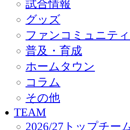
試合情報
オフィシャルストア（実店舗）
オンラインストア
ACADEMY
グッズ
アカデミーについて
プロジェクト
ファンコミュニティ
コーチ&スタッフ
ジュニア
ジュニアユース
普及・育成
ユース
練習拠点（ナラディーア）
ホームタウン
SCHOOL
CLUB
2026/27 パートナー企業
コラム
パートナー募集
クラブ理念
クラブ情報
その他
サステナビリティ
Web制作支援
TEAM
応援プロジェクト
2026/27トップチー