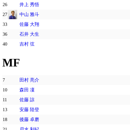
26
井上 秀悟
27
中山 雅斗
33
佐藤 大翔
36
石井 大生
40
吉村 弦
MF
7
田村 亮介
10
森田 凜
11
佐藤 諒
13
安藤 陸登
18
後藤 卓磨
21
戸水 利紀