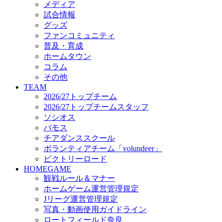
メディア
ビクトリーロード
試合情報
HOMEGAME
グッズ
観戦ルール＆マナー
ファンコミュニティ
ホームゲーム運営管理規定
普及・育成
Jリーグ運営管理規定
ホームタウン
写真・動画使用ガイドライン
コラム
ロートフィールド奈良
その他
SCHEDULE
TEAM
2026/27
2026/27トップチーム
練習見学時のファンサービスについて
2026/27トップチームスタッフ
TICKET
ソシオス
奈良クラブ明治安田J3リーグ2026/27シーズン試
バモス
奈良クラブ明治安田Ｊ3リーグ 2026/27シーズン
チアダンススクール
観戦ルール＆マナー
FANCOMMUNITY
ボランティアチーム「volundeer」
2026/27ファンコミュニティ
ビクトリーロード
サポートショップ
HOMEGAME
GOODS
観戦ルール＆マナー
オフィシャルストア（実店舗）
ホームゲーム運営管理規定
オンラインストア
Jリーグ運営管理規定
ACADEMY
写真・動画使用ガイドライン
アカデミーについて
ロートフィールド奈良