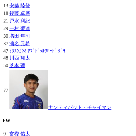
13
安藤 陸登
18
後藤 卓磨
21
戸水 利紀
29
一村 聖連
30
増田 隼司
37
濵名 元希
47
ｵﾗｽﾝｶﾝﾐ ｱﾌﾞﾄﾞｩﾙﾜﾋｰﾄﾞ ﾀﾞﾖ
48
川西 翔太
50
芝本 蓮
77
ナンティパット・チャイマン
FW
9
富樫 佑太