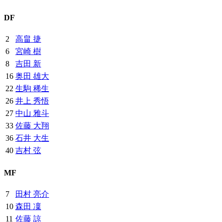
DF
2
高畠 捷
6
宮崎 樹
8
吉田 新
16
奥田 雄大
22
生駒 稀生
26
井上 秀悟
27
中山 雅斗
33
佐藤 大翔
36
石井 大生
40
吉村 弦
MF
7
田村 亮介
10
森田 凜
11
佐藤 諒