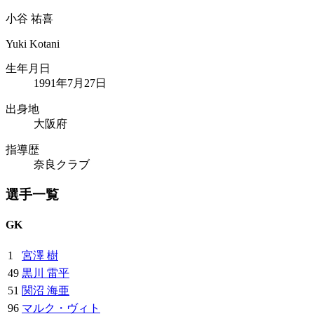
小谷 祐喜
Yuki Kotani
生年月日
1991年7月27日
出身地
大阪府
指導歴
奈良クラブ
選手一覧
GK
1
宮澤 樹
49
黒川 雷平
51
関沼 海亜
96
マルク・ヴィト