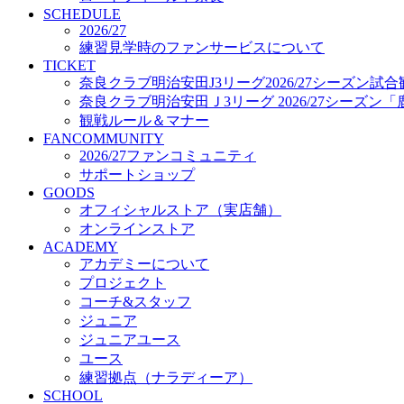
プロジェクト
SCHEDULE
コーチ&スタッフ
2026/27
練習見学時のファンサービスについて
ジュニア
TICKET
ジュニアユース
奈良クラブ明治安田J3リーグ2026/27シーズン試
ユース
奈良クラブ明治安田Ｊ3リーグ 2026/27シーズン
練習拠点（ナラディーア）
観戦ルール＆マナー
SCHOOL
FANCOMMUNITY
CLUB
2026/27ファンコミュニティ
2026/27 パートナー企業
サポートショップ
パートナー募集
GOODS
クラブ理念
オフィシャルストア（実店舗）
クラブ情報
オンラインストア
サステナビリティ
ACADEMY
Web制作支援
アカデミーについて
応援プロジェクト
プロジェクト
コーチ&スタッフ
ジュニア
ジュニアユース
ユース
練習拠点（ナラディーア）
SCHOOL