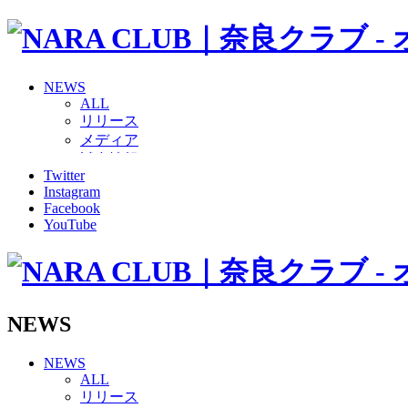
NEWS
ALL
リリース
メディア
試合情報
Twitter
グッズ
Instagram
ファンコミュニティ
Facebook
普及・育成
YouTube
ホームタウン
コラム
その他
TEAM
2026/27トップチーム
NEWS
2026/27トップチームスタッフ
ソシオス
NEWS
バモス
ALL
チアダンススクール
リリース
ボランティアチーム「volundeer」