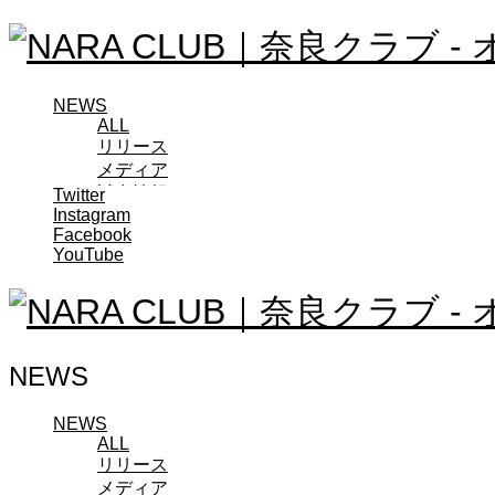
NEWS
ALL
リリース
メディア
試合情報
Twitter
Instagram
グッズ
Facebook
ファンコミュニティ
YouTube
普及・育成
ホームタウン
コラム
その他
TEAM
NEWS
2026/27トップチーム
2026/27トップチームスタッフ
ソシオス
NEWS
ALL
バモス
リリース
チアダンススクール
メディア
ボランティアチーム「volundeer」