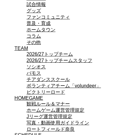
試合情報
ビクトリーロード
グッズ
HOMEGAME
ファンコミュニティ
観戦ルール＆マナー
普及・育成
ホームゲーム運営管理規定
ホームタウン
Jリーグ運営管理規定
コラム
写真・動画使用ガイドライン
その他
ロートフィールド奈良
TEAM
SCHEDULE
2026/27
2026/27トップチーム
練習見学時のファンサービスについて
2026/27トップチームスタッフ
TICKET
ソシオス
奈良クラブ明治安田J3リーグ2026/27シーズン
バモス
奈良クラブ明治安田Ｊ3リーグ 2026/27シーズン
チアダンススクール
観戦ルール＆マナー
ボランティアチーム「volundeer」
FANCOMMUNITY
ビクトリーロード
2026/27ファンコミュニティ
HOMEGAME
サポートショップ
観戦ルール＆マナー
GOODS
ホームゲーム運営管理規定
オフィシャルストア（実店舗）
Jリーグ運営管理規定
オンラインストア
写真・動画使用ガイドライン
ACADEMY
ロートフィールド奈良
アカデミーについて