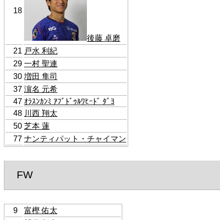
18
後藤 卓磨
21
戸水 利紀
29
一村 聖連
30
増田 隼司
37
濵名 元希
47
ｵﾗｽﾝｶﾝﾐ ｱﾌﾞﾄﾞｩﾙﾜﾋｰﾄﾞ ﾀﾞﾖ
48
川西 翔太
50
芝本 蓮
77
ナンティパット・チャイマン
FW
9
富樫 佑太