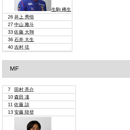
生駒 稀生
26
井上 秀悟
27
中山 雅斗
33
佐藤 大翔
36
石井 大生
40
吉村 弦
MF
7
田村 亮介
10
森田 凜
11
佐藤 諒
13
安藤 陸登