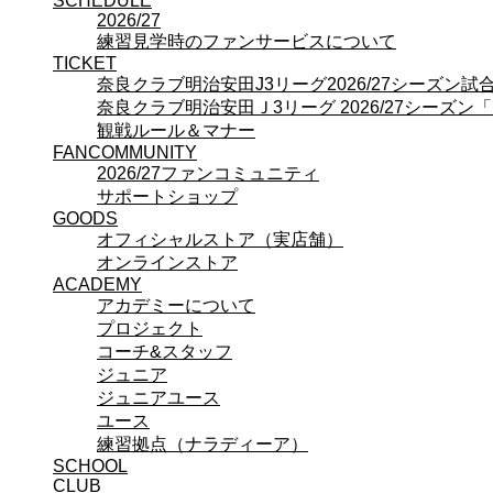
SCHEDULE
プロジェクト
2026/27
コーチ&スタッフ
練習見学時のファンサービスについて
ジュニア
TICKET
ジュニアユース
奈良クラブ明治安田J3リーグ2026/27シーズン
ユース
奈良クラブ明治安田Ｊ3リーグ 2026/27シーズン
練習拠点（ナラディーア）
観戦ルール＆マナー
SCHOOL
FANCOMMUNITY
CLUB
2026/27ファンコミュニティ
2026/27 パートナー企業
サポートショップ
パートナー募集
GOODS
クラブ理念
オフィシャルストア（実店舗）
クラブ情報
オンラインストア
サステナビリティ
ACADEMY
アカデミーについて
Web制作支援
プロジェクト
応援プロジェクト
コーチ&スタッフ
ジュニア
ジュニアユース
ユース
練習拠点（ナラディーア）
SCHOOL
CLUB