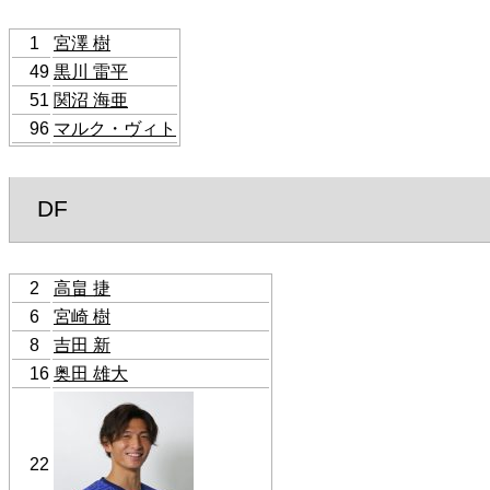
1
宮澤 樹
49
黒川 雷平
51
関沼 海亜
96
マルク・ヴィト
DF
2
高畠 捷
6
宮崎 樹
8
吉田 新
16
奥田 雄大
22