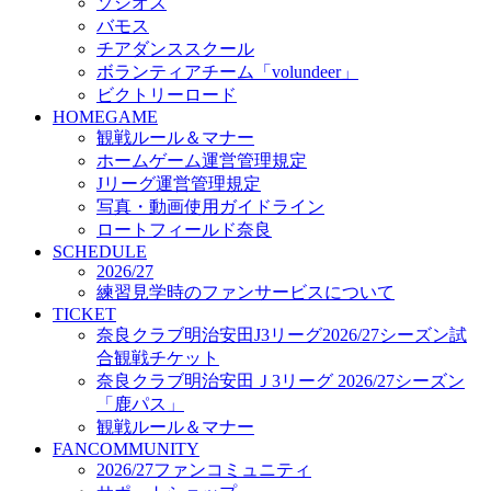
「鹿パス」
ソシオス
観戦ルール＆マナー
バモス
FANCOMMUNITY
チアダンススクール
2026/27ファンコミュニティ
ボランティアチーム「volundeer」
サポートショップ
ビクトリーロード
GOODS
HOMEGAME
オフィシャルストア（実店舗）
観戦ルール＆マナー
オンラインストア
ホームゲーム運営管理規定
ACADEMY
Jリーグ運営管理規定
アカデミーについて
写真・動画使用ガイドライン
プロジェクト
ロートフィールド奈良
コーチ&スタッフ
SCHEDULE
ジュニア
2026/27
ジュニアユース
練習見学時のファンサービスについて
TICKET
ユース
奈良クラブ明治安田J3リーグ2026/27シーズン試
練習拠点（ナラディーア）
合観戦チケット
SCHOOL
CLUB
奈良クラブ明治安田Ｊ3リーグ 2026/27シーズン
2026/27 パートナー企業
「鹿パス」
パートナー募集
観戦ルール＆マナー
クラブ理念
FANCOMMUNITY
クラブ情報
2026/27ファンコミュニティ