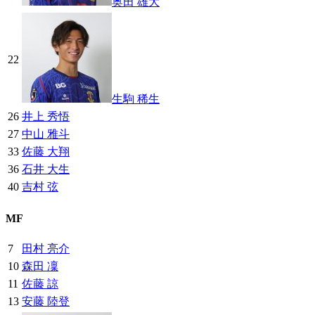
奥田 雄大
22
生駒 稀生
26
井上 秀悟
27
中山 雅斗
33
佐藤 大翔
36
石井 大生
40
吉村 弦
MF
7
田村 亮介
10
森田 凜
11
佐藤 諒
13
安藤 陸登