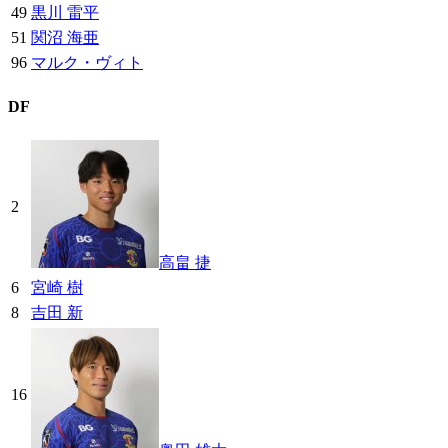
49
黒川 雷平
51
関沼 海亜
96
マルク・ヴィト
DF
2
高畠 捷
6
宮崎 樹
8
吉田 新
16