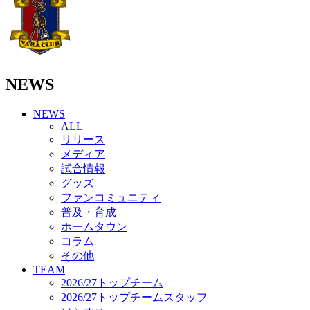
その他
TEAM
2026/27トップチーム
2026/27トップチームスタッフ
ソシオス
バモス
NEWS
チアダンススクール
ボランティアチーム「volundeer」
NEWS
ビクトリーロード
ALL
HOMEGAME
リリース
観戦ルール＆マナー
メディア
ホームゲーム運営管理規定
試合情報
Jリーグ運営管理規定
グッズ
写真・動画使用ガイドライン
ファンコミュニティ
ロートフィールド奈良
普及・育成
SCHEDULE
ホームタウン
2026/27
練習見学時のファンサービスについて
コラム
TICKET
その他
奈良クラブ明治安田J3リーグ2026/27シーズン試
TEAM
合観戦チケット
2026/27トップチーム
奈良クラブ明治安田Ｊ3リーグ 2026/27シーズン
2026/27トップチームスタッフ