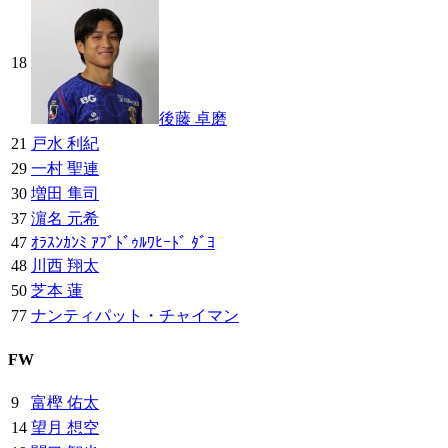
18
後藤 卓磨
21
戸水 利紀
29
一村 聖連
30
増田 隼司
37
濵名 元希
47
ｵﾗｽﾝｶﾝﾐ ｱﾌﾞﾄﾞｩﾙﾜﾋｰﾄﾞ ﾀﾞﾖ
48
川西 翔太
50
芝本 蓮
77
ナンティパット・チャイマン
FW
9
富樫 佑太
14
望月 想空