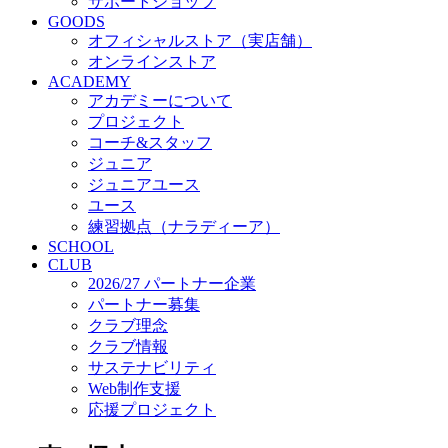
サステナビリティ
サポートショップ
GOODS
Web制作支援
オフィシャルストア（実店舗）
応援プロジェクト
オンラインストア
ACADEMY
アカデミーについて
プロジェクト
コーチ&スタッフ
ジュニア
ジュニアユース
ユース
練習拠点（ナラディーア）
SCHOOL
CLUB
2026/27 パートナー企業
パートナー募集
クラブ理念
クラブ情報
サステナビリティ
Web制作支援
応援プロジェクト