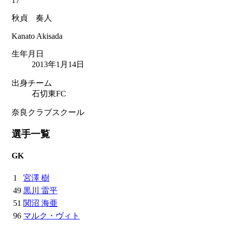
17
秋貞 奏人
Kanato Akisada
生年月日
2013年1月14日
出身チーム
石切東FC
奈良クラブスクール
選手一覧
GK
1
宮澤 樹
49
黒川 雷平
51
関沼 海亜
96
マルク・ヴィト