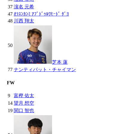
37
濵名 元希
47
ｵﾗｽﾝｶﾝﾐ ｱﾌﾞﾄﾞｩﾙﾜﾋｰﾄﾞ ﾀﾞﾖ
48
川西 翔太
50
芝本 蓮
77
ナンティパット・チャイマン
FW
9
富樫 佑太
14
望月 想空
19
関口 智也