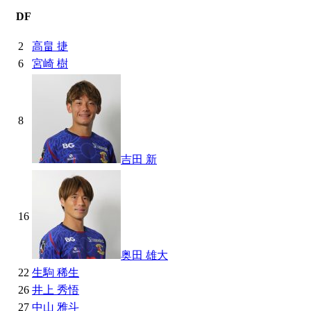
DF
2
高畠 捷
6
宮崎 樹
8
吉田 新
16
奥田 雄大
22
生駒 稀生
26
井上 秀悟
27
中山 雅斗