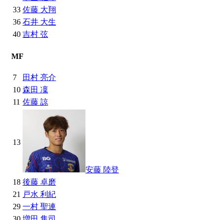
33
佐藤 大翔
36
石井 大生
40
吉村 弦
MF
7
田村 亮介
10
森田 凜
11
佐藤 諒
13
安藤 陸登
18
後藤 卓磨
21
戸水 利紀
29
一村 聖連
30
増田 隼司