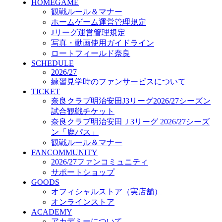
HOMEGAME
GOODS
観戦ルール＆マナー
オフィシャルストア（実店舗）
ホームゲーム運営管理規定
オンラインストア
ACADEMY
Jリーグ運営管理規定
アカデミーについて
写真・動画使用ガイドライン
プロジェクト
ロートフィールド奈良
コーチ&スタッフ
SCHEDULE
2026/27
ジュニア
練習見学時のファンサービスについて
ジュニアユース
TICKET
ユース
奈良クラブ明治安田J3リーグ2026/27シーズン
練習拠点（ナラディーア）
試合観戦チケット
SCHOOL
奈良クラブ明治安田Ｊ3リーグ 2026/27シーズ
CLUB
ン「鹿パス」
2026/27 パートナー企業
観戦ルール＆マナー
パートナー募集
FANCOMMUNITY
クラブ理念
2026/27ファンコミュニティ
クラブ情報
サポートショップ
サステナビリティ
GOODS
Web制作支援
オフィシャルストア（実店舗）
応援プロジェクト
オンラインストア
ACADEMY
アカデミーについて