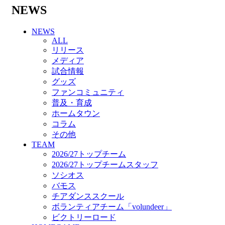
バモス
NEWS
チアダンススクール
ボランティアチーム「volundeer」
NEWS
ビクトリーロード
ALL
HOMEGAME
リリース
観戦ルール＆マナー
メディア
ホームゲーム運営管理規定
試合情報
Jリーグ運営管理規定
グッズ
写真・動画使用ガイドライン
ファンコミュニティ
ロートフィールド奈良
普及・育成
SCHEDULE
ホームタウン
2026/27
コラム
練習見学時のファンサービスについて
その他
TICKET
TEAM
奈良クラブ明治安田J3リーグ2026/27シーズン
2026/27トップチーム
試合観戦チケット
2026/27トップチームスタッフ
奈良クラブ明治安田Ｊ3リーグ 2026/27シーズ
ソシオス
ン「鹿パス」
バモス
観戦ルール＆マナー
チアダンススクール
FANCOMMUNITY
ボランティアチーム「volundeer」
2026/27ファンコミュニティ
ビクトリーロード
サポートショップ