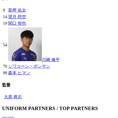
9
富樫 佑太
14
望月 想空
19
関口 智也
54
川﨑 修平
70
シワコーン・ポンサン
99
森本 ヒマン
監督
大黒 将志
UNIFORM PARTNERS / TOP PARTNERS