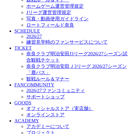
オフィシャルストア（実店舗）
ホームゲーム運営管理規定
オンラインストア
Jリーグ運営管理規定
ACADEMY
写真・動画使用ガイドライン
アカデミーについて
ロートフィールド奈良
プロジェクト
SCHEDULE
コーチ&スタッフ
2026/27
ジュニア
練習見学時のファンサービスについて
ジュニアユース
TICKET
奈良クラブ明治安田J3リーグ2026/27シーズン試
ユース
合観戦チケット
練習拠点（ナラディーア）
奈良クラブ明治安田Ｊ3リーグ 2026/27シーズン
SCHOOL
CLUB
「鹿パス」
2026/27 パートナー企業
観戦ルール＆マナー
パートナー募集
FANCOMMUNITY
クラブ理念
2026/27ファンコミュニティ
クラブ情報
サポートショップ
サステナビリティ
GOODS
オフィシャルストア（実店舗）
Web制作支援
オンラインストア
応援プロジェクト
ACADEMY
アカデミーについて
プロジェクト