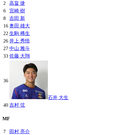
2
高畠 捷
6
宮崎 樹
8
吉田 新
16
奥田 雄大
22
生駒 稀生
26
井上 秀悟
27
中山 雅斗
33
佐藤 大翔
36
石井 大生
40
吉村 弦
MF
7
田村 亮介