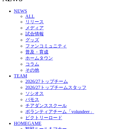
チアダンススクール
NEWS
ボランティアチーム「volundeer」
ALL
ビクトリーロード
リリース
HOMEGAME
メディア
観戦ルール＆マナー
試合情報
ホームゲーム運営管理規定
グッズ
Jリーグ運営管理規定
ファンコミュニティ
写真・動画使用ガイドライン
普及・育成
ロートフィールド奈良
ホームタウン
SCHEDULE
コラム
2026/27
練習見学時のファンサービスについて
その他
TICKET
TEAM
奈良クラブ明治安田J3リーグ2026/27シーズン試
2026/27トップチーム
合観戦チケット
2026/27トップチームスタッフ
奈良クラブ明治安田Ｊ3リーグ 2026/27シーズン
ソシオス
「鹿パス」
バモス
観戦ルール＆マナー
チアダンススクール
FANCOMMUNITY
ボランティアチーム「volundeer」
2026/27ファンコミュニティ
ビクトリーロード
サポートショップ
HOMEGAME
GOODS
観戦ルール＆マナー