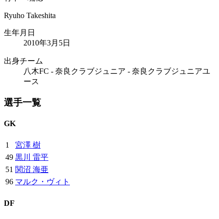
Ryuho Takeshita
生年月日
2010年3月5日
出身チーム
八木FC - 奈良クラブジュニア - 奈良クラブジュニアユ
ース
選手一覧
GK
1
宮澤 樹
49
黒川 雷平
51
関沼 海亜
96
マルク・ヴィト
DF