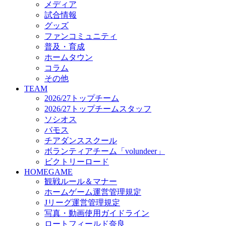
メディア
ビクトリーロード
試合情報
HOMEGAME
グッズ
観戦ルール＆マナー
ファンコミュニティ
ホームゲーム運営管理規定
普及・育成
Jリーグ運営管理規定
ホームタウン
写真・動画使用ガイドライン
コラム
ロートフィールド奈良
その他
SCHEDULE
TEAM
2026/27
2026/27トップチーム
練習見学時のファンサービスについて
2026/27トップチームスタッフ
TICKET
ソシオス
奈良クラブ明治安田J3リーグ2026/27シーズン試
バモス
奈良クラブ明治安田Ｊ3リーグ 2026/27シーズン
チアダンススクール
観戦ルール＆マナー
FANCOMMUNITY
ボランティアチーム「volundeer」
2026/27ファンコミュニティ
ビクトリーロード
サポートショップ
HOMEGAME
GOODS
観戦ルール＆マナー
オフィシャルストア（実店舗）
ホームゲーム運営管理規定
オンラインストア
Jリーグ運営管理規定
ACADEMY
写真・動画使用ガイドライン
アカデミーについて
ロートフィールド奈良