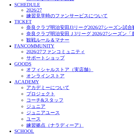
プロジェクト
SCHEDULE
コーチ&スタッフ
2026/27
練習見学時のファンサービスについて
ジュニア
TICKET
ジュニアユース
奈良クラブ明治安田J3リーグ2026/27シーズン試
ユース
奈良クラブ明治安田Ｊ3リーグ 2026/27シーズン
練習拠点（ナラディーア）
観戦ルール＆マナー
SCHOOL
FANCOMMUNITY
CLUB
2026/27ファンコミュニティ
2026/27 パートナー企業
サポートショップ
パートナー募集
GOODS
クラブ理念
オフィシャルストア（実店舗）
クラブ情報
オンラインストア
サステナビリティ
ACADEMY
Web制作支援
アカデミーについて
応援プロジェクト
プロジェクト
コーチ&スタッフ
ジュニア
ジュニアユース
ユース
練習拠点（ナラディーア）
SCHOOL