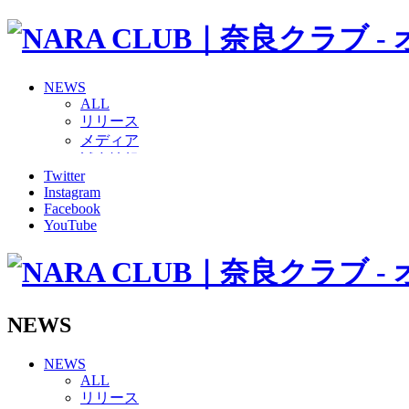
NEWS
ALL
リリース
メディア
試合情報
Twitter
グッズ
Instagram
ファンコミュニティ
Facebook
普及・育成
YouTube
ホームタウン
コラム
その他
TEAM
2026/27トップチーム
NEWS
2026/27トップチームスタッフ
ソシオス
NEWS
バモス
ALL
チアダンススクール
リリース
ボランティアチーム「volundeer」