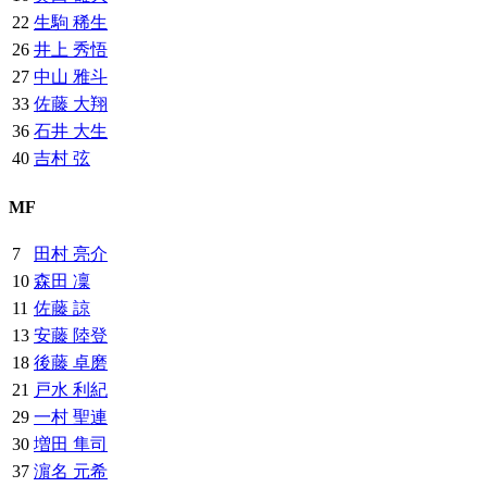
22
生駒 稀生
26
井上 秀悟
27
中山 雅斗
33
佐藤 大翔
36
石井 大生
40
吉村 弦
MF
7
田村 亮介
10
森田 凜
11
佐藤 諒
13
安藤 陸登
18
後藤 卓磨
21
戸水 利紀
29
一村 聖連
30
増田 隼司
37
濵名 元希