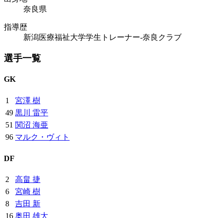
奈良県
指導歴
新潟医療福祉大学学生トレーナー-奈良クラブ
選手一覧
GK
1
宮澤 樹
49
黒川 雷平
51
関沼 海亜
96
マルク・ヴィト
DF
2
高畠 捷
6
宮崎 樹
8
吉田 新
16
奥田 雄大