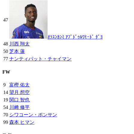
47
ｵﾗｽﾝｶﾝﾐ ｱﾌﾞﾄﾞｩﾙﾜﾋｰﾄﾞ ﾀﾞﾖ
48
川西 翔太
50
芝本 蓮
77
ナンティパット・チャイマン
FW
9
富樫 佑太
14
望月 想空
19
関口 智也
54
川﨑 修平
70
シワコーン・ポンサン
99
森本 ヒマン