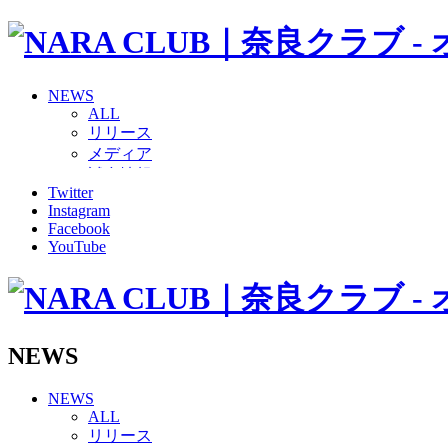
NEWS
ALL
リリース
メディア
試合情報
Twitter
グッズ
Instagram
ファンコミュニティ
Facebook
普及・育成
YouTube
ホームタウン
コラム
その他
TEAM
2026/27トップチーム
NEWS
2026/27トップチームスタッフ
ソシオス
NEWS
バモス
ALL
チアダンススクール
リリース
ボランティアチーム「volundeer」