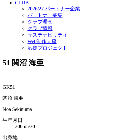
CLUB
2026/27 パートナー企業
パートナー募集
クラブ理念
クラブ情報
サステナビリティ
Web制作支援
応援プロジェクト
51
関沼 海亜
GK51
関沼 海亜
Noa Sekinuma
生年月日
2005/5/30
出身地