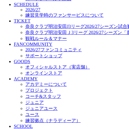
プロジェクト
SCHEDULE
コーチ&スタッフ
2026/27
練習見学時のファンサービスについて
ジュニア
TICKET
ジュニアユース
奈良クラブ明治安田J3リーグ2026/27シーズン試
ユース
奈良クラブ明治安田Ｊ3リーグ 2026/27シーズン
練習拠点（ナラディーア）
観戦ルール＆マナー
SCHOOL
FANCOMMUNITY
CLUB
2026/27ファンコミュニティ
2026/27 パートナー企業
サポートショップ
パートナー募集
GOODS
クラブ理念
オフィシャルストア（実店舗）
クラブ情報
オンラインストア
サステナビリティ
ACADEMY
Web制作支援
アカデミーについて
応援プロジェクト
プロジェクト
コーチ&スタッフ
ジュニア
ジュニアユース
ユース
練習拠点（ナラディーア）
SCHOOL