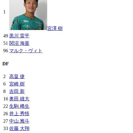
1
宮澤 樹
49
黒川 雷平
51
関沼 海亜
96
マルク・ヴィト
DF
2
高畠 捷
6
宮崎 樹
8
吉田 新
16
奥田 雄大
22
生駒 稀生
26
井上 秀悟
27
中山 雅斗
33
佐藤 大翔