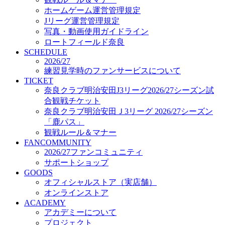
オフィシャルストア（実店舗）
ホームゲーム運営管理規定
オンラインストア
Jリーグ運営管理規定
ACADEMY
写真・動画使用ガイドライン
アカデミーについて
ロートフィールド奈良
プロジェクト
SCHEDULE
コーチ&スタッフ
2026/27
ジュニア
練習見学時のファンサービスについて
ジュニアユース
TICKET
奈良クラブ明治安田J3リーグ2026/27シーズン試
ユース
合観戦チケット
練習拠点（ナラディーア）
奈良クラブ明治安田Ｊ3リーグ 2026/27シーズン
SCHOOL
CLUB
「鹿パス」
2026/27 パートナー企業
観戦ルール＆マナー
パートナー募集
FANCOMMUNITY
クラブ理念
2026/27ファンコミュニティ
クラブ情報
サポートショップ
サステナビリティ
GOODS
オフィシャルストア（実店舗）
Web制作支援
オンラインストア
応援プロジェクト
ACADEMY
アカデミーについて
プロジェクト