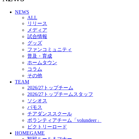
チアダンススクール
NEWS
ボランティアチーム「volundeer」
ALL
ビクトリーロード
リリース
HOMEGAME
メディア
観戦ルール＆マナー
試合情報
ホームゲーム運営管理規定
グッズ
Jリーグ運営管理規定
ファンコミュニティ
写真・動画使用ガイドライン
普及・育成
ロートフィールド奈良
ホームタウン
SCHEDULE
コラム
2026/27
練習見学時のファンサービスについて
その他
TICKET
TEAM
奈良クラブ明治安田J3リーグ2026/27シーズン試
2026/27トップチーム
合観戦チケット
2026/27トップチームスタッフ
奈良クラブ明治安田Ｊ3リーグ 2026/27シーズン
ソシオス
「鹿パス」
バモス
観戦ルール＆マナー
チアダンススクール
FANCOMMUNITY
ボランティアチーム「volundeer」
2026/27ファンコミュニティ
ビクトリーロード
サポートショップ
HOMEGAME
GOODS
観戦ルール＆マナー