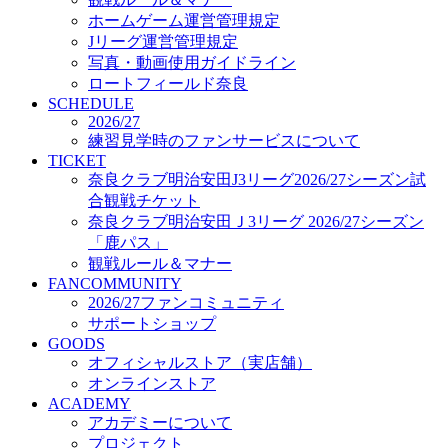
オフィシャルストア（実店舗）
ホームゲーム運営管理規定
オンラインストア
Jリーグ運営管理規定
ACADEMY
写真・動画使用ガイドライン
アカデミーについて
ロートフィールド奈良
プロジェクト
SCHEDULE
コーチ&スタッフ
2026/27
ジュニア
練習見学時のファンサービスについて
ジュニアユース
TICKET
奈良クラブ明治安田J3リーグ2026/27シーズン試
ユース
合観戦チケット
練習拠点（ナラディーア）
奈良クラブ明治安田Ｊ3リーグ 2026/27シーズン
SCHOOL
CLUB
「鹿パス」
2026/27 パートナー企業
観戦ルール＆マナー
パートナー募集
FANCOMMUNITY
クラブ理念
2026/27ファンコミュニティ
クラブ情報
サポートショップ
サステナビリティ
GOODS
オフィシャルストア（実店舗）
Web制作支援
オンラインストア
応援プロジェクト
ACADEMY
アカデミーについて
プロジェクト