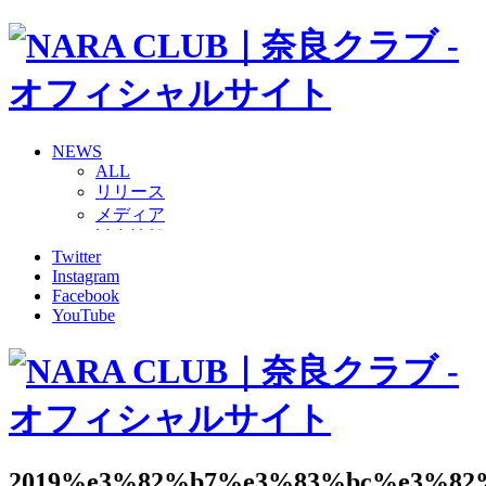
NEWS
ALL
リリース
メディア
試合情報
Twitter
グッズ
Instagram
ファンコミュニティ
Facebook
普及・育成
YouTube
ホームタウン
コラム
その他
TEAM
2026/27トップチーム
2026/27トップチームスタッフ
ソシオス
2019%e3%82%b7%e3%83%bc%e3%8
バモス