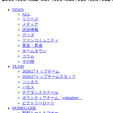
チアダンススクール
NEWS
ボランティアチーム「volundeer」
ALL
ビクトリーロード
リリース
HOMEGAME
メディア
観戦ルール＆マナー
試合情報
ホームゲーム運営管理規定
グッズ
Jリーグ運営管理規定
ファンコミュニティ
写真・動画使用ガイドライン
普及・育成
ロートフィールド奈良
ホームタウン
SCHEDULE
コラム
2026/27
練習見学時のファンサービスについて
その他
TICKET
TEAM
奈良クラブ明治安田J3リーグ2026/27シーズン試
2026/27トップチーム
合観戦チケット
2026/27トップチームスタッフ
奈良クラブ明治安田Ｊ3リーグ 2026/27シーズン
ソシオス
「鹿パス」
バモス
観戦ルール＆マナー
チアダンススクール
FANCOMMUNITY
ボランティアチーム「volundeer」
2026/27ファンコミュニティ
ビクトリーロード
サポートショップ
HOMEGAME
GOODS
観戦ルール＆マナー