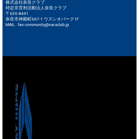
株式会社奈良クラブ
特定非営利活動法人奈良クラブ
〒630-8441
奈良市神殿町667-1 ウズシオパーク1F
MAIL : fan-community@naraclub.jp