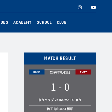
Twitter
Instagram
Facebook
YouTube
OODS
ACADEMY
SCHOOL
CLUB
MATCH RESULT
2026年8月1日
1
-
0
奈良クラブ vs IKOMA FC 奈良
鞄工房山本AF橿原