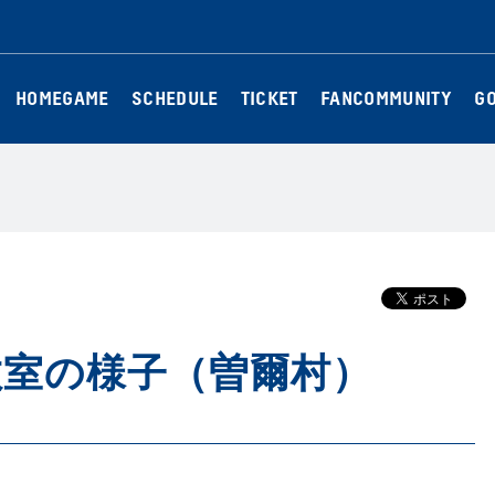
HOMEGAME
SCHEDULE
TICKET
FANCOMMUNITY
G
教室の様子（曽爾村）