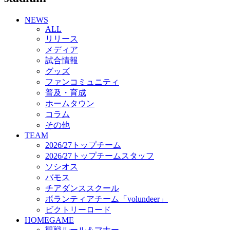
チアダンススクール
NEWS
ボランティアチーム「volundeer」
ALL
ビクトリーロード
リリース
HOMEGAME
メディア
観戦ルール＆マナー
試合情報
ホームゲーム運営管理規定
グッズ
Jリーグ運営管理規定
ファンコミュニティ
写真・動画使用ガイドライン
普及・育成
ロートフィールド奈良
ホームタウン
SCHEDULE
コラム
2026/27
練習見学時のファンサービスについて
その他
TICKET
TEAM
奈良クラブ明治安田J3リーグ2026/27シーズン試
2026/27トップチーム
合観戦チケット
2026/27トップチームスタッフ
奈良クラブ明治安田Ｊ3リーグ 2026/27シーズン
ソシオス
「鹿パス」
バモス
観戦ルール＆マナー
チアダンススクール
FANCOMMUNITY
ボランティアチーム「volundeer」
2026/27ファンコミュニティ
ビクトリーロード
サポートショップ
HOMEGAME
GOODS
観戦ルール＆マナー