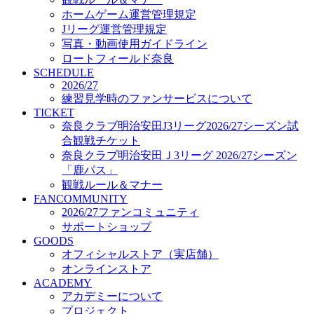
オフィシャルストア（実店舗）
ホームゲーム運営管理規定
オンラインストア
Jリーグ運営管理規定
ACADEMY
写真・動画使用ガイドライン
アカデミーについて
ロートフィールド奈良
プロジェクト
SCHEDULE
コーチ&スタッフ
2026/27
ジュニア
練習見学時のファンサービスについて
ジュニアユース
TICKET
奈良クラブ明治安田J3リーグ2026/27シーズン試
ユース
合観戦チケット
練習拠点（ナラディーア）
奈良クラブ明治安田Ｊ3リーグ 2026/27シーズン
SCHOOL
CLUB
「鹿パス」
2026/27 パートナー企業
観戦ルール＆マナー
パートナー募集
FANCOMMUNITY
クラブ理念
2026/27ファンコミュニティ
クラブ情報
サポートショップ
サステナビリティ
GOODS
オフィシャルストア（実店舗）
Web制作支援
オンラインストア
応援プロジェクト
ACADEMY
アカデミーについて
プロジェクト