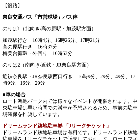
【復路】
奈良交通バス「市営球場」バス停
のりば1（北向き/高の原駅・加茂駅方面）
加茂駅行き 16時4分、16時26分、17時21分
高の原駅行き 16時37分
梅美台循環・外回り 16時53分
のりば2（南向き/近鉄・JR奈良駅方面）
近鉄奈良駅・JR奈良駅西口行き 16時9分、29分、49分、17
時9分、16分、29分
■車の場合
ロート鴻池パーク内では様々なイベントが開催されます。中
央駐車場は早い時間での満車が予想されるため、事前の駐車
場確保を推奨しています。
ドリームランド跡地駐車券 「Jリーグチケット」
ドリームランド跡地駐車場は有料です。ドリームランド跡地
駐車場をＪリーグチケットで販売しております。ロートフィ