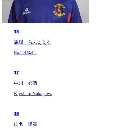
16
馬場 らふぁえる
Rafael Baba
17
中川 心晴
Kiyoharu Nakagawa
19
山名 隆晟