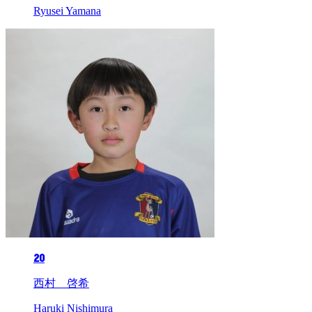
Ryusei Yamana
20
西村 啓希
Haruki Nishimura