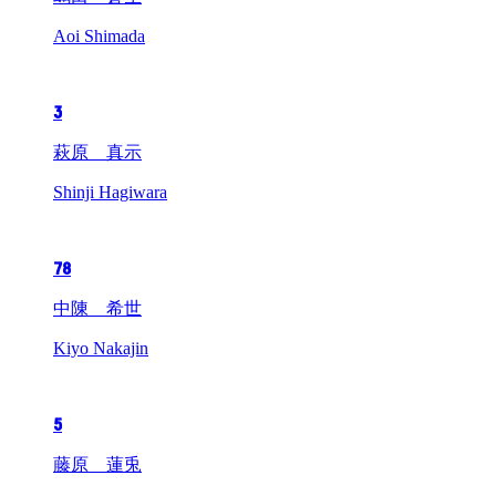
Aoi Shimada
3
萩原 真示
Shinji Hagiwara
78
中陳 希世
Kiyo Nakajin
5
藤原 蓮兎