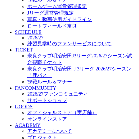
オフィシャルストア（実店舗）
ホームゲーム運営管理規定
オンラインストア
Jリーグ運営管理規定
ACADEMY
写真・動画使用ガイドライン
アカデミーについて
ロートフィールド奈良
プロジェクト
SCHEDULE
コーチ&スタッフ
2026/27
ジュニア
練習見学時のファンサービスについて
ジュニアユース
TICKET
奈良クラブ明治安田J3リーグ2026/27シーズン試
ユース
合観戦チケット
練習拠点（ナラディーア）
奈良クラブ明治安田Ｊ3リーグ 2026/27シーズン
SCHOOL
CLUB
「鹿パス」
2026/27 パートナー企業
観戦ルール＆マナー
パートナー募集
FANCOMMUNITY
クラブ理念
2026/27ファンコミュニティ
クラブ情報
サポートショップ
サステナビリティ
GOODS
オフィシャルストア（実店舗）
Web制作支援
オンラインストア
応援プロジェクト
ACADEMY
アカデミーについて
プロジェクト