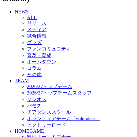
チアダンススクール
NEWS
ボランティアチーム「volundeer」
ALL
ビクトリーロード
リリース
HOMEGAME
メディア
観戦ルール＆マナー
試合情報
ホームゲーム運営管理規定
グッズ
Jリーグ運営管理規定
ファンコミュニティ
写真・動画使用ガイドライン
普及・育成
ロートフィールド奈良
ホームタウン
SCHEDULE
コラム
2026/27
練習見学時のファンサービスについて
その他
TICKET
TEAM
奈良クラブ明治安田J3リーグ2026/27シーズン試
2026/27トップチーム
合観戦チケット
2026/27トップチームスタッフ
奈良クラブ明治安田Ｊ3リーグ 2026/27シーズン
ソシオス
「鹿パス」
バモス
観戦ルール＆マナー
チアダンススクール
FANCOMMUNITY
ボランティアチーム「volundeer」
2026/27ファンコミュニティ
ビクトリーロード
サポートショップ
HOMEGAME
GOODS
観戦ルール＆マナー