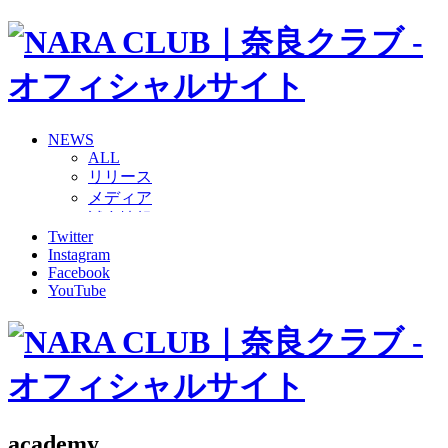
NEWS
ALL
リリース
メディア
試合情報
Twitter
グッズ
Instagram
ファンコミュニティ
Facebook
普及・育成
YouTube
ホームタウン
コラム
その他
TEAM
2026/27トップチーム
2026/27トップチームスタッフ
ソシオス
academy
バモス