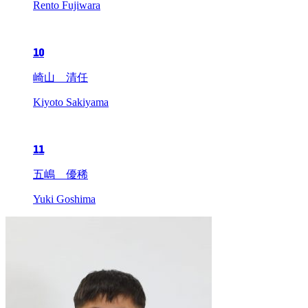
Rento Fujiwara
10
崎山 清任
Kiyoto Sakiyama
11
五嶋 優稀
Yuki Goshima