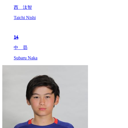
西 汰智
Taichi Nishi
14
中 昴
Subaru Naka