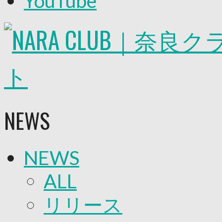
YouTube
2026/27トップチーム
2026/27トップチームスタッフ
ソシオス
バモス
チアダンススクール
ボランティアチーム「volundeer」
ビクトリーロード
HOMEGAME
観戦ルール＆マナー
ホームゲーム運営管理規定
NEWS
Jリーグ運営管理規定
写真・動画使用ガイドライン
ロートフィールド奈良
SCHEDULE
NEWS
2026/27
練習見学時のファンサービスについて
TICKET
ALL
奈良クラブ明治安田J3リーグ2026/27シーズン
奈良クラブ明治安田Ｊ3リーグ 2026/27シーズン
リリース
観戦ルール＆マナー
FANCOMMUNITY