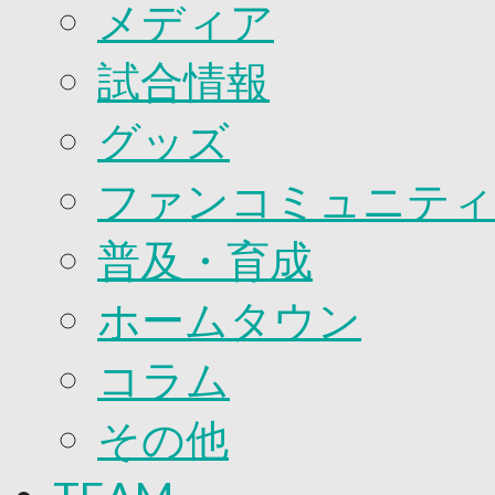
2026/27ファンコミュニティ
メディア
サポートショップ
GOODS
試合情報
オフィシャルストア（実店舗）
オンラインストア
ACADEMY
グッズ
アカデミーについて
プロジェクト
ファンコミュニティ
コーチ&スタッフ
ジュニア
ジュニアユース
普及・育成
ユース
練習拠点（ナラディーア）
ホームタウン
SCHOOL
CLUB
2026/27 パートナー企業
コラム
パートナー募集
クラブ理念
その他
クラブ情報
サステナビリティ
Web制作支援