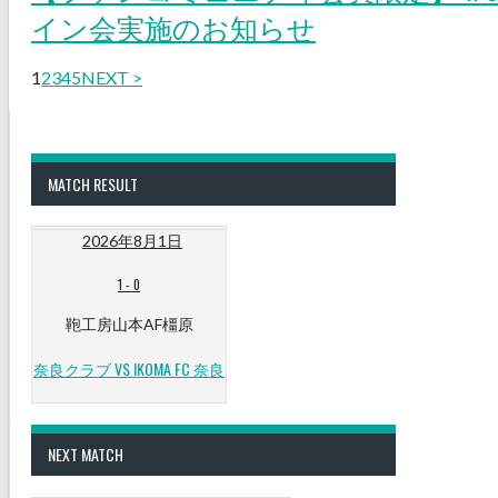
イン会実施のお知らせ
1
2
3
4
5
NEXT >
MATCH RESULT
2026年8月1日
1
-
0
鞄工房山本AF橿原
奈良クラブ VS IKOMA FC 奈良
NEXT MATCH