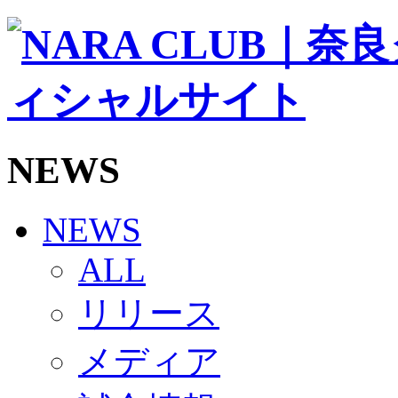
ソシオス
バモス
チアダンススクール
ボランティアチーム「volundeer」
ビクトリーロード
HOMEGAME
観戦ルール＆マナー
ホームゲーム運営管理規定
NEWS
Jリーグ運営管理規定
写真・動画使用ガイドライン
ロートフィールド奈良
SCHEDULE
NEWS
2026/27
練習見学時のファンサービスについて
ALL
TICKET
奈良クラブ明治安田J3リーグ2026/27シーズン試
リリース
奈良クラブ明治安田Ｊ3リーグ 2026/27シーズン
観戦ルール＆マナー
FANCOMMUNITY
メディア
2026/27ファンコミュニティ
サポートショップ
GOODS