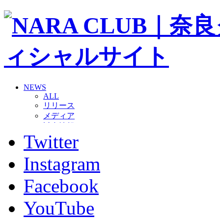
NEWS
ALL
リリース
メディア
試合情報
Twitter
グッズ
ファンコミュニティ
普及・育成
Instagram
ホームタウン
コラム
Facebook
その他
TEAM
YouTube
2026/27トップチーム
2026/27トップチームスタッフ