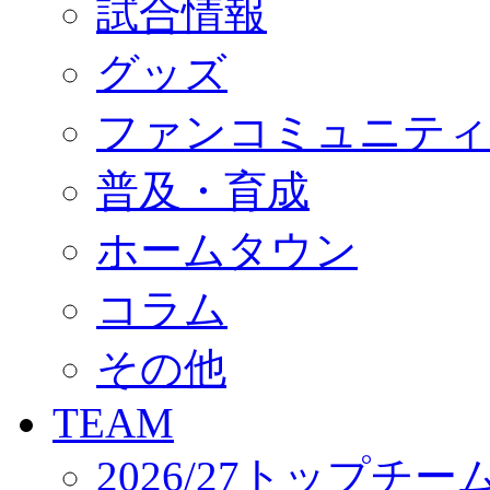
試合情報
オフィシャルストア（実店舗）
オンラインストア
ACADEMY
グッズ
アカデミーについて
プロジェクト
ファンコミュニティ
コーチ&スタッフ
ジュニア
ジュニアユース
普及・育成
ユース
練習拠点（ナラディーア）
ホームタウン
SCHOOL
CLUB
2026/27 パートナー企業
コラム
パートナー募集
クラブ理念
クラブ情報
その他
サステナビリティ
Web制作支援
TEAM
応援プロジェクト
2026/27トップチー