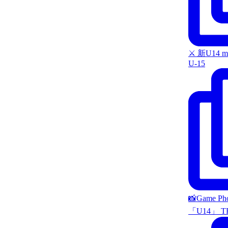
⚔️ 新U14 m
U-15
📸Game P
「U14」 T