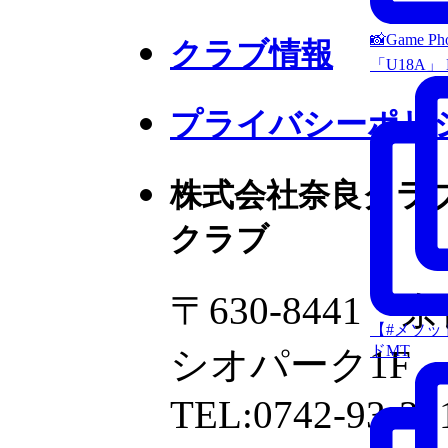
📸Game P
クラブ情報
「U18A」 
プライバシーポリ
株式会社奈良クラ
クラブ
〒630-8441
【#メソッ
ドMT
シオパーク1F
TEL:0742-93-38