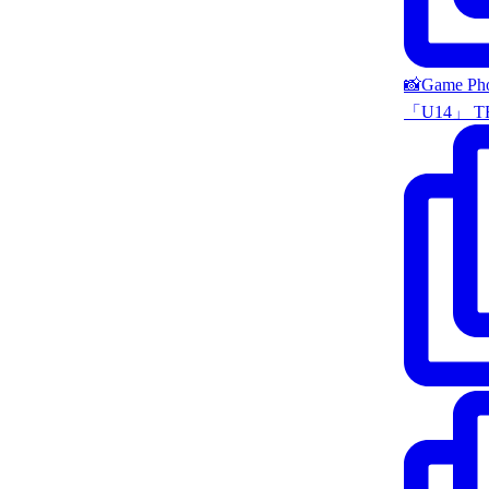
📸Game P
「U14」 T