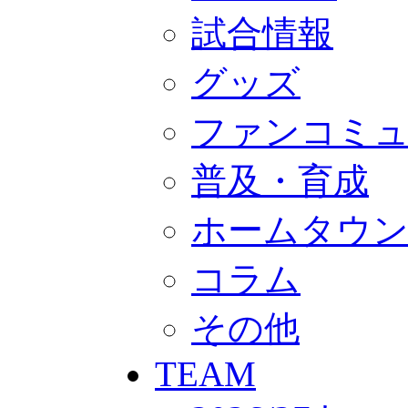
GOODS
オフィシャルストア（実店舗）
試合情報
オンラインストア
ACADEMY
グッズ
アカデミーについて
プロジェクト
コーチ&スタッフ
ファンコミ
ジュニア
ジュニアユース
ユース
普及・育成
練習拠点（ナラディーア）
SCHOOL
ホームタウ
CLUB
2026/27 パートナー企業
パートナー募集
コラム
クラブ理念
クラブ情報
サステナビリティ
その他
Web制作支援
応援プロジェクト
TEAM