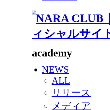
2026/27トップチームスタッフ
ソシオス
バモス
チアダンススクール
ボランティアチーム「volundeer
ビクトリーロード
HOMEGAME
観戦ルール＆マナー
ホームゲーム運営管理規定
Jリーグ運営管理規定
academy
写真・動画使用ガイドライン
ロートフィールド奈良
SCHEDULE
2026/27
NEWS
練習見学時のファンサービスに
TICKET
ALL
奈良クラブ明治安田J3リーグ202
奈良クラブ明治安田Ｊ3リーグ 20
リリース
観戦ルール＆マナー
FANCOMMUNITY
2026/27ファンコミュニティ
メディア
サポートショップ