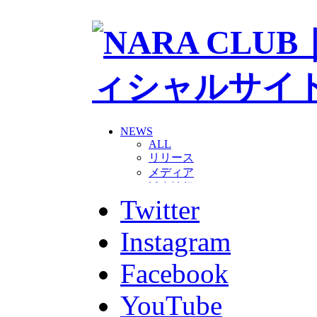
NEWS
ALL
リリース
メディア
試合情報
Twitter
グッズ
ファンコミュニティ
普及・育成
Instagram
ホームタウン
コラム
Facebook
その他
TEAM
YouTube
2026/27トップチーム