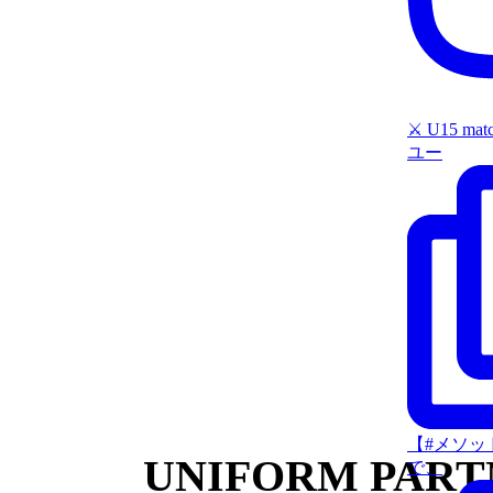
⚔️ U15 mat
ユー
【#メソッ
UNIFORM PARTN
で、