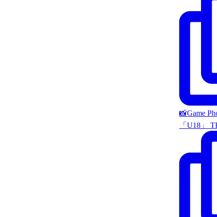
📸Game P
「U18」 T