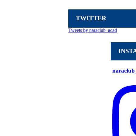
TWITTER
Tweets by naraclub_acad
INST
naraclu