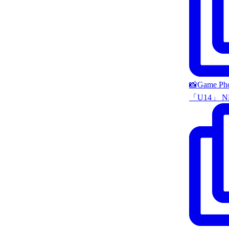
📸Game P
「U14」 N