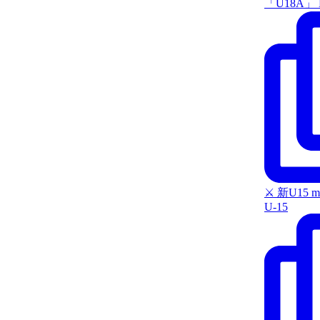
「U18A」 
⚔️ 新U15 m
U-15