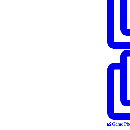
📸Game P