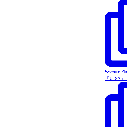
📸Game P
「U18A」 