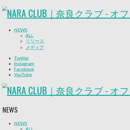
NEWS
ALL
リリース
メディア
試合情報
Twitter
グッズ
Instagram
ファンコミュニティ
Facebook
普及・育成
YouTube
ホームタウン
コラム
その他
TEAM
2026/27トップチーム
NEWS
2026/27トップチームスタッフ
ソシオス
バモス
NEWS
ALL
チアダンススクール