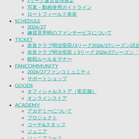
Jリーグ運営管理規定
ACADEMY
写真・動画使用ガイドライン
アカデミーについて
ロートフィールド奈良
プロジェクト
SCHEDULE
コーチ&スタッフ
2026/27
ジュニア
練習見学時のファンサービスについて
ジュニアユース
TICKET
ユース
奈良クラブ明治安田J3リーグ2026/27シーズン
練習拠点（ナラディーア）
奈良クラブ明治安田Ｊ3リーグ 2026/27シーズン
SCHOOL
観戦ルール＆マナー
CLUB
FANCOMMUNITY
2026/27 パートナー企業
2026/27ファンコミュニティ
パートナー募集
サポートショップ
クラブ理念
GOODS
クラブ情報
オフィシャルストア（実店舗）
サステナビリティ
オンラインストア
Web制作支援
ACADEMY
アカデミーについて
応援プロジェクト
プロジェクト
コーチ&スタッフ
ジュニア
ジュニアユース