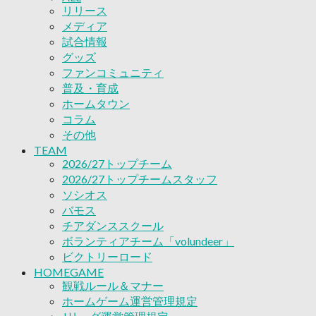
リリース
ボランティアチーム「volundeer」
メディア
ビクトリーロード
試合情報
HOMEGAME
グッズ
観戦ルール＆マナー
ファンコミュニティ
ホームゲーム運営管理規定
普及・育成
Jリーグ運営管理規定
ホームタウン
写真・動画使用ガイドライン
コラム
ロートフィールド奈良
その他
SCHEDULE
2026/27
TEAM
練習見学時のファンサービスについて
2026/27トップチーム
TICKET
2026/27トップチームスタッフ
奈良クラブ明治安田J3リーグ2026/27シーズン
ソシオス
奈良クラブ明治安田Ｊ3リーグ 2026/27シーズン
バモス
観戦ルール＆マナー
チアダンススクール
FANCOMMUNITY
ボランティアチーム「volundeer」
2026/27ファンコミュニティ
ビクトリーロード
サポートショップ
HOMEGAME
GOODS
観戦ルール＆マナー
オフィシャルストア（実店舗）
ホームゲーム運営管理規定
オンラインストア