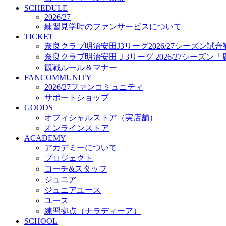
プロジェクト
SCHEDULE
コーチ&スタッフ
2026/27
練習見学時のファンサービスについて
ジュニア
TICKET
ジュニアユース
奈良クラブ明治安田J3リーグ2026/27シーズン試
ユース
奈良クラブ明治安田Ｊ3リーグ 2026/27シーズン
練習拠点（ナラディーア）
観戦ルール＆マナー
SCHOOL
FANCOMMUNITY
CLUB
2026/27ファンコミュニティ
2026/27 パートナー企業
サポートショップ
パートナー募集
GOODS
クラブ理念
オフィシャルストア（実店舗）
クラブ情報
オンラインストア
サステナビリティ
ACADEMY
Web制作支援
アカデミーについて
応援プロジェクト
プロジェクト
コーチ&スタッフ
ジュニア
ジュニアユース
ユース
練習拠点（ナラディーア）
SCHOOL