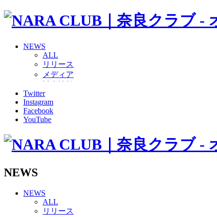
NEWS
ALL
リリース
メディア
試合情報
Twitter
グッズ
Instagram
ファンコミュニティ
Facebook
普及・育成
YouTube
ホームタウン
コラム
その他
TEAM
2026/27トップチーム
NEWS
2026/27トップチームスタッフ
ソシオス
NEWS
バモス
ALL
チアダンススクール
リリース
ボランティアチーム「volundeer」