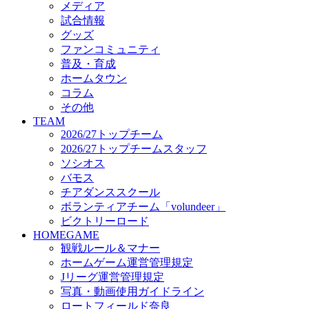
メディア
ビクトリーロード
試合情報
HOMEGAME
グッズ
観戦ルール＆マナー
ファンコミュニティ
ホームゲーム運営管理規定
普及・育成
Jリーグ運営管理規定
ホームタウン
写真・動画使用ガイドライン
コラム
ロートフィールド奈良
その他
SCHEDULE
TEAM
2026/27
2026/27トップチーム
練習見学時のファンサービスについて
2026/27トップチームスタッフ
TICKET
ソシオス
奈良クラブ明治安田J3リーグ2026/27シーズン試
バモス
奈良クラブ明治安田Ｊ3リーグ 2026/27シーズン
チアダンススクール
観戦ルール＆マナー
FANCOMMUNITY
ボランティアチーム「volundeer」
2026/27ファンコミュニティ
ビクトリーロード
サポートショップ
HOMEGAME
GOODS
観戦ルール＆マナー
オフィシャルストア（実店舗）
ホームゲーム運営管理規定
オンラインストア
Jリーグ運営管理規定
ACADEMY
写真・動画使用ガイドライン
アカデミーについて
ロートフィールド奈良