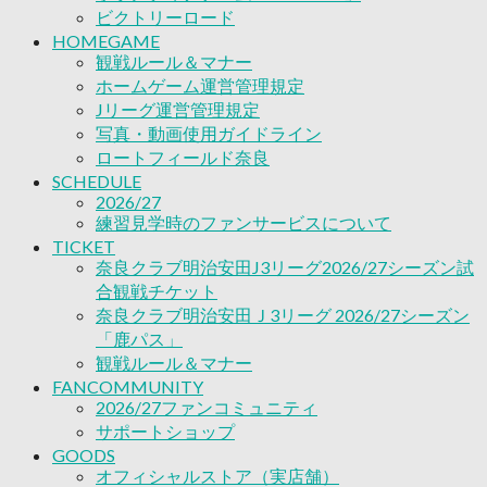
2026/27ファンコミュニティ
ビクトリーロード
サポートショップ
HOMEGAME
GOODS
観戦ルール＆マナー
オフィシャルストア（実店舗）
ホームゲーム運営管理規定
オンラインストア
Jリーグ運営管理規定
ACADEMY
写真・動画使用ガイドライン
アカデミーについて
ロートフィールド奈良
プロジェクト
SCHEDULE
コーチ&スタッフ
2026/27
ジュニア
練習見学時のファンサービスについて
ジュニアユース
TICKET
ユース
奈良クラブ明治安田J3リーグ2026/27シーズン試
練習拠点（ナラディーア）
合観戦チケット
SCHOOL
奈良クラブ明治安田Ｊ3リーグ 2026/27シーズン
CLUB
「鹿パス」
2026/27 パートナー企業
観戦ルール＆マナー
パートナー募集
FANCOMMUNITY
クラブ理念
2026/27ファンコミュニティ
クラブ情報
サポートショップ
サステナビリティ
GOODS
Web制作支援
オフィシャルストア（実店舗）