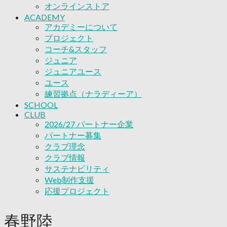
応援プロジェクト
オンラインストア
ACADEMY
アカデミーについて
プロジェクト
コーチ&スタッフ
ジュニア
ジュニアユース
ユース
練習拠点（ナラディーア）
SCHOOL
CLUB
2026/27 パートナー企業
パートナー募集
クラブ理念
クラブ情報
サステナビリティ
Web制作支援
応援プロジェクト
春野陸