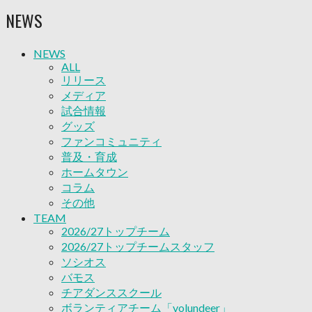
ソシオス
NEWS
バモス
チアダンススクール
ボランティアチーム「volundeer」
NEWS
ビクトリーロード
ALL
HOMEGAME
リリース
観戦ルール＆マナー
メディア
ホームゲーム運営管理規定
試合情報
Jリーグ運営管理規定
グッズ
写真・動画使用ガイドライン
ファンコミュニティ
ロートフィールド奈良
普及・育成
SCHEDULE
ホームタウン
2026/27
コラム
練習見学時のファンサービスについて
その他
TICKET
TEAM
奈良クラブ明治安田J3リーグ2026/27シーズン試
2026/27トップチーム
合観戦チケット
2026/27トップチームスタッフ
奈良クラブ明治安田Ｊ3リーグ 2026/27シーズン
ソシオス
「鹿パス」
バモス
観戦ルール＆マナー
チアダンススクール
FANCOMMUNITY
ボランティアチーム「volundeer」