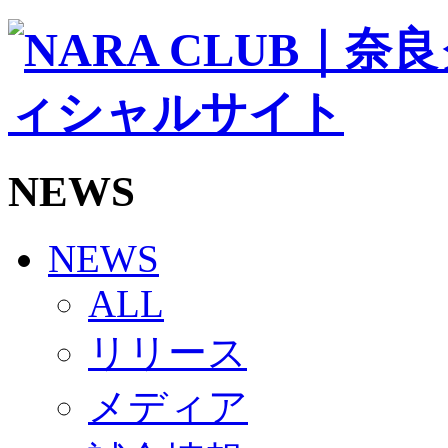
ソシオス
バモス
チアダンススクール
ボランティアチーム「volundeer」
ビクトリーロード
HOMEGAME
観戦ルール＆マナー
ホームゲーム運営管理規定
NEWS
Jリーグ運営管理規定
写真・動画使用ガイドライン
ロートフィールド奈良
SCHEDULE
NEWS
2026/27
練習見学時のファンサービスについて
ALL
TICKET
奈良クラブ明治安田J3リーグ2026/27シーズン試
リリース
奈良クラブ明治安田Ｊ3リーグ 2026/27シーズン
観戦ルール＆マナー
FANCOMMUNITY
メディア
2026/27ファンコミュニティ
サポートショップ
GOODS