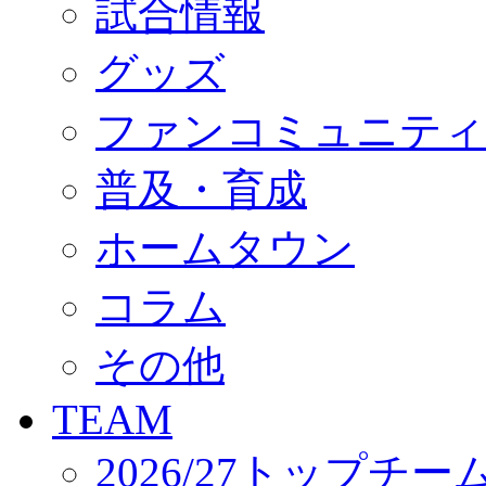
試合情報
オフィシャルストア（実店舗）
オンラインストア
ACADEMY
グッズ
アカデミーについて
プロジェクト
ファンコミュニティ
コーチ&スタッフ
ジュニア
ジュニアユース
普及・育成
ユース
練習拠点（ナラディーア）
ホームタウン
SCHOOL
CLUB
2026/27 パートナー企業
コラム
パートナー募集
クラブ理念
クラブ情報
その他
サステナビリティ
Web制作支援
TEAM
応援プロジェクト
2026/27トップチー