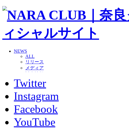
NEWS
ALL
リリース
メディア
試合情報
Twitter
グッズ
ファンコミュニティ
普及・育成
Instagram
ホームタウン
コラム
Facebook
その他
TEAM
YouTube
2026/27トップチーム
2026/27トップチームスタッフ