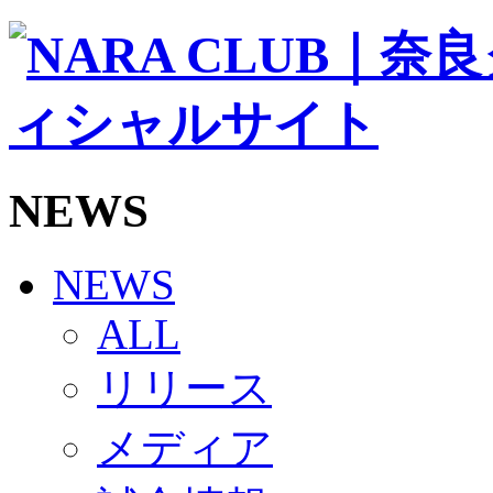
ソシオス
バモス
チアダンススクール
ボランティアチーム「volundeer」
ビクトリーロード
HOMEGAME
観戦ルール＆マナー
ホームゲーム運営管理規定
NEWS
Jリーグ運営管理規定
写真・動画使用ガイドライン
ロートフィールド奈良
SCHEDULE
NEWS
2026/27
練習見学時のファンサービスについて
ALL
TICKET
奈良クラブ明治安田J3リーグ2026/27シーズン試
リリース
奈良クラブ明治安田Ｊ3リーグ 2026/27シーズン
観戦ルール＆マナー
FANCOMMUNITY
メディア
2026/27ファンコミュニティ
サポートショップ
GOODS