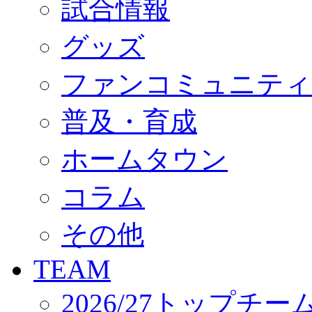
試合情報
オフィシャルストア（実店舗）
オンラインストア
ACADEMY
グッズ
アカデミーについて
プロジェクト
ファンコミュニティ
コーチ&スタッフ
ジュニア
ジュニアユース
普及・育成
ユース
練習拠点（ナラディーア）
ホームタウン
SCHOOL
CLUB
2026/27 パートナー企業
コラム
パートナー募集
クラブ理念
クラブ情報
その他
サステナビリティ
Web制作支援
TEAM
応援プロジェクト
2026/27トップチー