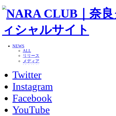
NEWS
ALL
リリース
メディア
試合情報
Twitter
グッズ
ファンコミュニティ
普及・育成
Instagram
ホームタウン
コラム
Facebook
その他
TEAM
YouTube
2026/27トップチーム
2026/27トップチームスタッフ