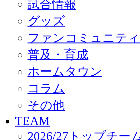
試合情報
オフィシャルストア（実店舗）
オンラインストア
ACADEMY
グッズ
アカデミーについて
プロジェクト
ファンコミュニティ
コーチ&スタッフ
ジュニア
ジュニアユース
普及・育成
ユース
練習拠点（ナラディーア）
ホームタウン
SCHOOL
CLUB
2026/27 パートナー企業
コラム
パートナー募集
クラブ理念
クラブ情報
その他
サステナビリティ
Web制作支援
TEAM
応援プロジェクト
2026/27トップチー