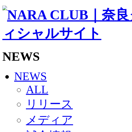
ソシオス
バモス
チアダンススクール
ボランティアチーム「volundeer」
ビクトリーロード
HOMEGAME
観戦ルール＆マナー
ホームゲーム運営管理規定
NEWS
Jリーグ運営管理規定
写真・動画使用ガイドライン
ロートフィールド奈良
SCHEDULE
NEWS
2026/27
練習見学時のファンサービスについて
ALL
TICKET
奈良クラブ明治安田J3リーグ2026/27シーズン試
リリース
奈良クラブ明治安田Ｊ3リーグ 2026/27シーズン
観戦ルール＆マナー
FANCOMMUNITY
メディア
2026/27ファンコミュニティ
サポートショップ
GOODS