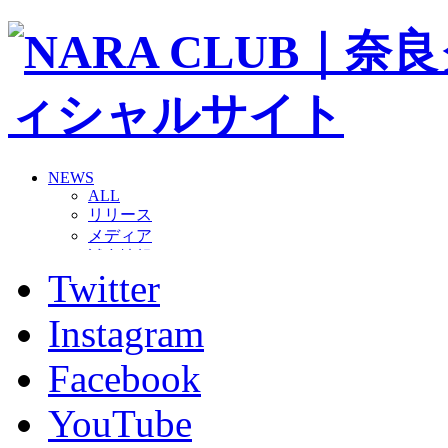
NEWS
ALL
リリース
メディア
試合情報
Twitter
グッズ
ファンコミュニティ
普及・育成
Instagram
ホームタウン
コラム
Facebook
その他
TEAM
YouTube
2026/27トップチーム
2026/27トップチームスタッフ