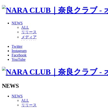
NEWS
ALL
リリース
メディア
試合情報
Twitter
グッズ
Instagram
ファンコミュニティ
Facebook
普及・育成
YouTube
ホームタウン
コラム
その他
TEAM
2026/27トップチーム
NEWS
2026/27トップチームスタッフ
ソシオス
NEWS
バモス
ALL
チアダンススクール
リリース
ボランティアチーム「volundeer」