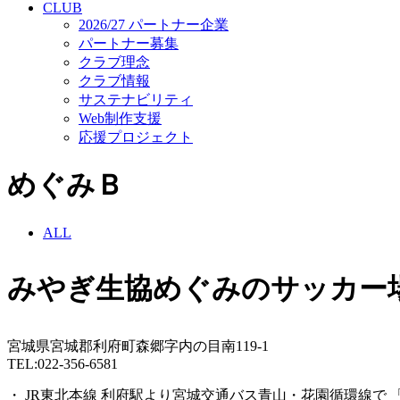
CLUB
2026/27 パートナー企業
パートナー募集
クラブ理念
クラブ情報
サステナビリティ
Web制作支援
応援プロジェクト
めぐみＢ
ALL
みやぎ生協めぐみのサッカー
宮城県宮城郡利府町森郷字内の目南119-1
TEL:022-356-6581
・ JR東北本線 利府駅より宮城交通バス青山・花園循環線で