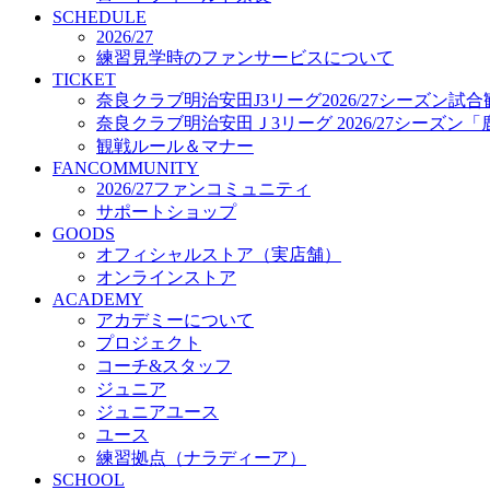
プロジェクト
SCHEDULE
コーチ&スタッフ
2026/27
練習見学時のファンサービスについて
ジュニア
TICKET
ジュニアユース
奈良クラブ明治安田J3リーグ2026/27シーズン試
ユース
奈良クラブ明治安田Ｊ3リーグ 2026/27シーズン
練習拠点（ナラディーア）
観戦ルール＆マナー
SCHOOL
FANCOMMUNITY
CLUB
2026/27ファンコミュニティ
2026/27 パートナー企業
サポートショップ
パートナー募集
GOODS
クラブ理念
オフィシャルストア（実店舗）
クラブ情報
オンラインストア
サステナビリティ
ACADEMY
Web制作支援
アカデミーについて
応援プロジェクト
プロジェクト
コーチ&スタッフ
ジュニア
ジュニアユース
ユース
練習拠点（ナラディーア）
SCHOOL