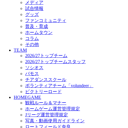
メディア
ビクトリーロード
試合情報
HOMEGAME
グッズ
観戦ルール＆マナー
ファンコミュニティ
ホームゲーム運営管理規定
普及・育成
Jリーグ運営管理規定
ホームタウン
写真・動画使用ガイドライン
コラム
ロートフィールド奈良
その他
SCHEDULE
TEAM
2026/27
2026/27トップチーム
練習見学時のファンサービスについて
2026/27トップチームスタッフ
TICKET
ソシオス
奈良クラブ明治安田J3リーグ2026/27シーズン試
バモス
奈良クラブ明治安田Ｊ3リーグ 2026/27シーズン
チアダンススクール
観戦ルール＆マナー
FANCOMMUNITY
ボランティアチーム「volundeer」
2026/27ファンコミュニティ
ビクトリーロード
サポートショップ
HOMEGAME
GOODS
観戦ルール＆マナー
オフィシャルストア（実店舗）
ホームゲーム運営管理規定
オンラインストア
Jリーグ運営管理規定
ACADEMY
写真・動画使用ガイドライン
アカデミーについて
ロートフィールド奈良