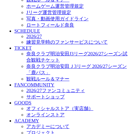
オフィシャルストア（実店舗）
ホームゲーム運営管理規定
オンラインストア
Jリーグ運営管理規定
ACADEMY
写真・動画使用ガイドライン
アカデミーについて
ロートフィールド奈良
プロジェクト
SCHEDULE
コーチ&スタッフ
2026/27
ジュニア
練習見学時のファンサービスについて
ジュニアユース
TICKET
奈良クラブ明治安田J3リーグ2026/27シーズン試
ユース
合観戦チケット
練習拠点（ナラディーア）
奈良クラブ明治安田Ｊ3リーグ 2026/27シーズン
SCHOOL
CLUB
「鹿パス」
2026/27 パートナー企業
観戦ルール＆マナー
パートナー募集
FANCOMMUNITY
クラブ理念
2026/27ファンコミュニティ
クラブ情報
サポートショップ
サステナビリティ
GOODS
オフィシャルストア（実店舗）
Web制作支援
オンラインストア
応援プロジェクト
ACADEMY
アカデミーについて
プロジェクト