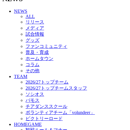
チアダンススクール
NEWS
ボランティアチーム「volundeer」
ALL
ビクトリーロード
リリース
HOMEGAME
メディア
観戦ルール＆マナー
試合情報
ホームゲーム運営管理規定
グッズ
Jリーグ運営管理規定
ファンコミュニティ
写真・動画使用ガイドライン
普及・育成
ロートフィールド奈良
ホームタウン
SCHEDULE
コラム
2026/27
練習見学時のファンサービスについて
その他
TICKET
TEAM
奈良クラブ明治安田J3リーグ2026/27シーズン試
2026/27トップチーム
合観戦チケット
2026/27トップチームスタッフ
奈良クラブ明治安田Ｊ3リーグ 2026/27シーズン
ソシオス
「鹿パス」
バモス
観戦ルール＆マナー
チアダンススクール
FANCOMMUNITY
ボランティアチーム「volundeer」
2026/27ファンコミュニティ
ビクトリーロード
サポートショップ
HOMEGAME
GOODS
観戦ルール＆マナー