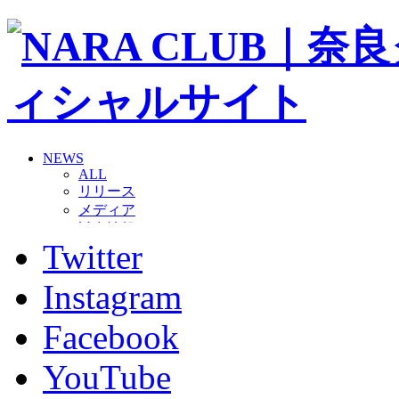
NEWS
ALL
リリース
メディア
試合情報
Twitter
グッズ
ファンコミュニティ
普及・育成
Instagram
ホームタウン
コラム
Facebook
その他
TEAM
YouTube
2026/27トップチーム
2026/27トップチームスタッフ