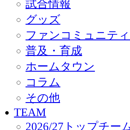
試合情報
オフィシャルストア（実店舗）
オンラインストア
ACADEMY
グッズ
アカデミーについて
プロジェクト
ファンコミュニティ
コーチ&スタッフ
ジュニア
ジュニアユース
普及・育成
ユース
練習拠点（ナラディーア）
ホームタウン
SCHOOL
CLUB
2026/27 パートナー企業
コラム
パートナー募集
クラブ理念
クラブ情報
その他
サステナビリティ
Web制作支援
TEAM
応援プロジェクト
2026/27トップチー