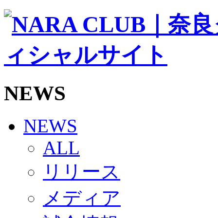
ソシオス
バモス
チアダンススクール
ボランティアチーム「volundeer」
ビクトリーロード
HOMEGAME
観戦ルール＆マナー
ホームゲーム運営管理規定
NEWS
Jリーグ運営管理規定
写真・動画使用ガイドライン
ロートフィールド奈良
SCHEDULE
NEWS
2026/27
練習見学時のファンサービスについて
ALL
TICKET
奈良クラブ明治安田J3リーグ2026/27シーズン試
リリース
奈良クラブ明治安田Ｊ3リーグ 2026/27シーズン
観戦ルール＆マナー
FANCOMMUNITY
メディア
2026/27ファンコミュニティ
サポートショップ
GOODS