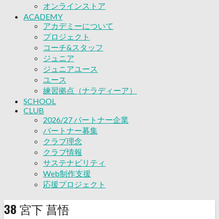
応援プロジェクト
オンラインストア
ACADEMY
アカデミーについて
プロジェクト
コーチ&スタッフ
ジュニア
ジュニアユース
ユース
練習拠点（ナラディーア）
SCHOOL
CLUB
2026/27 パートナー企業
パートナー募集
クラブ理念
クラブ情報
サステナビリティ
Web制作支援
応援プロジェクト
38
宮下 菖悟