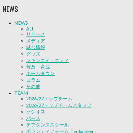
ソシオス
NEWS
バモス
チアダンススクール
ボランティアチーム「volundeer」
NEWS
ビクトリーロード
ALL
HOMEGAME
リリース
観戦ルール＆マナー
メディア
ホームゲーム運営管理規定
試合情報
Jリーグ運営管理規定
グッズ
写真・動画使用ガイドライン
ファンコミュニティ
ロートフィールド奈良
普及・育成
SCHEDULE
ホームタウン
2026/27
コラム
練習見学時のファンサービスについて
その他
TICKET
TEAM
奈良クラブ明治安田J3リーグ2026/27シーズン試
2026/27トップチーム
合観戦チケット
2026/27トップチームスタッフ
奈良クラブ明治安田Ｊ3リーグ 2026/27シーズン
ソシオス
「鹿パス」
バモス
観戦ルール＆マナー
チアダンススクール
FANCOMMUNITY
ボランティアチーム「volundeer」