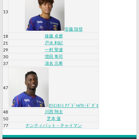
13
安藤 陸登
後藤 卓磨
18
戸水 利紀
21
一村 聖連
29
増田 隼司
30
濵名 元希
37
47
ｵﾗｽﾝｶﾝﾐ ｱﾌﾞﾄﾞｩﾙﾜﾋｰﾄﾞ ﾀﾞﾖ
川西 翔太
48
芝本 蓮
50
ナンティパット・チャイマン
77