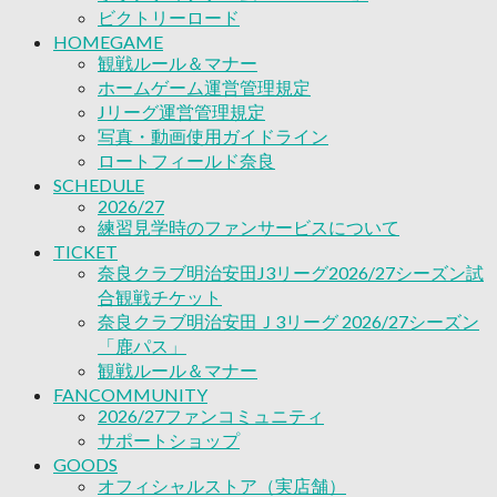
2026/27ファンコミュニティ
ビクトリーロード
サポートショップ
HOMEGAME
GOODS
観戦ルール＆マナー
オフィシャルストア（実店舗）
ホームゲーム運営管理規定
オンラインストア
Jリーグ運営管理規定
ACADEMY
写真・動画使用ガイドライン
アカデミーについて
ロートフィールド奈良
プロジェクト
SCHEDULE
コーチ&スタッフ
2026/27
ジュニア
練習見学時のファンサービスについて
ジュニアユース
TICKET
ユース
奈良クラブ明治安田J3リーグ2026/27シーズン試
練習拠点（ナラディーア）
合観戦チケット
SCHOOL
奈良クラブ明治安田Ｊ3リーグ 2026/27シーズン
CLUB
「鹿パス」
2026/27 パートナー企業
観戦ルール＆マナー
パートナー募集
FANCOMMUNITY
クラブ理念
2026/27ファンコミュニティ
クラブ情報
サポートショップ
サステナビリティ
GOODS
Web制作支援
オフィシャルストア（実店舗）