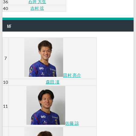
石井 大生
36
吉村 弦
40
MF
7
田村 亮介
森田 凜
10
11
佐藤 諒