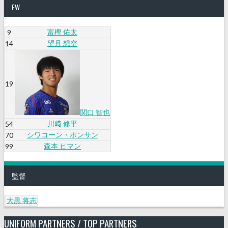
FW
富樫 佑太
9
望月 想空
14
19
関口 智也
川﨑 修平
54
シワコーン・ポンサン
70
森本 ヒマン
99
監督
大黒 将志
UNIFORM PARTNERS / TOP PARTNERS