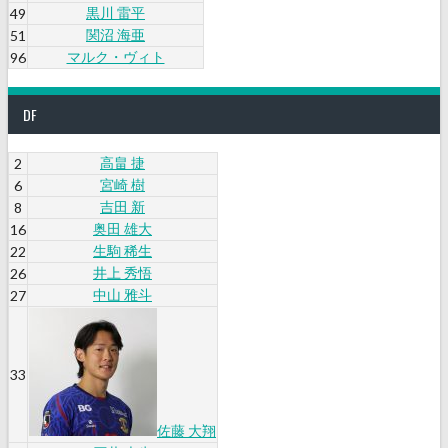
黒川 雷平
49
関沼 海亜
51
マルク・ヴィト
96
DF
高畠 捷
2
宮崎 樹
6
吉田 新
8
奥田 雄大
16
生駒 稀生
22
井上 秀悟
26
中山 雅斗
27
33
佐藤 大翔