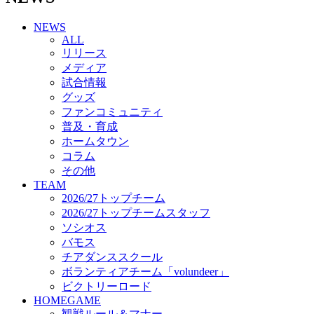
チアダンススクール
NEWS
ボランティアチーム「volundeer」
ALL
ビクトリーロード
リリース
HOMEGAME
メディア
観戦ルール＆マナー
試合情報
ホームゲーム運営管理規定
グッズ
Jリーグ運営管理規定
ファンコミュニティ
写真・動画使用ガイドライン
普及・育成
ロートフィールド奈良
ホームタウン
SCHEDULE
コラム
2026/27
練習見学時のファンサービスについて
その他
TICKET
TEAM
奈良クラブ明治安田J3リーグ2026/27シーズン試
2026/27トップチーム
合観戦チケット
2026/27トップチームスタッフ
奈良クラブ明治安田Ｊ3リーグ 2026/27シーズン
ソシオス
「鹿パス」
バモス
観戦ルール＆マナー
チアダンススクール
FANCOMMUNITY
ボランティアチーム「volundeer」
2026/27ファンコミュニティ
ビクトリーロード
サポートショップ
HOMEGAME
GOODS
観戦ルール＆マナー