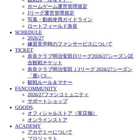
オフィシャルストア（実店舗）
ホームゲーム運営管理規定
オンラインストア
Jリーグ運営管理規定
ACADEMY
写真・動画使用ガイドライン
アカデミーについて
ロートフィールド奈良
プロジェクト
SCHEDULE
コーチ&スタッフ
2026/27
ジュニア
練習見学時のファンサービスについて
ジュニアユース
TICKET
奈良クラブ明治安田J3リーグ2026/27シーズン試
ユース
合観戦チケット
練習拠点（ナラディーア）
奈良クラブ明治安田Ｊ3リーグ 2026/27シーズン
SCHOOL
CLUB
「鹿パス」
2026/27 パートナー企業
観戦ルール＆マナー
パートナー募集
FANCOMMUNITY
クラブ理念
2026/27ファンコミュニティ
クラブ情報
サポートショップ
サステナビリティ
GOODS
オフィシャルストア（実店舗）
Web制作支援
オンラインストア
応援プロジェクト
ACADEMY
アカデミーについて
プロジェクト