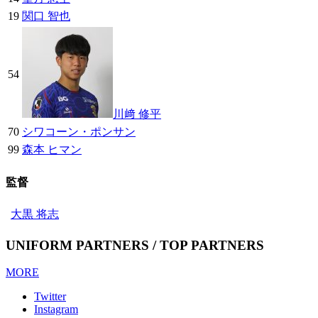
19
関口 智也
54
川﨑 修平
70
シワコーン・ポンサン
99
森本 ヒマン
監督
大黒 将志
UNIFORM PARTNERS / TOP PARTNERS
MORE
Twitter
Instagram