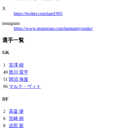
X
https://twitter.com/tam1995
instagram
https://www.instagram.com/tamtamryosuke/
選手一覧
GK
1
宮澤 樹
49
黒川 雷平
51
関沼 海亜
96
マルク・ヴィト
DF
2
高畠 捷
6
宮崎 樹
8
吉田 新