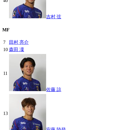
40
吉村 弦
MF
7
田村 亮介
10
森田 凜
11
佐藤 諒
13
安藤 陸登