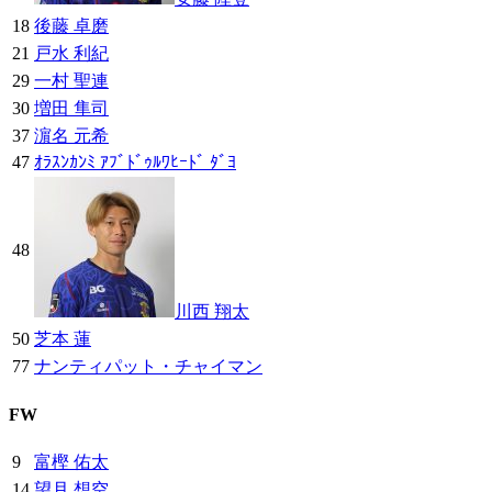
18
後藤 卓磨
21
戸水 利紀
29
一村 聖連
30
増田 隼司
37
濵名 元希
47
ｵﾗｽﾝｶﾝﾐ ｱﾌﾞﾄﾞｩﾙﾜﾋｰﾄﾞ ﾀﾞﾖ
48
川西 翔太
50
芝本 蓮
77
ナンティパット・チャイマン
FW
9
富樫 佑太
14
望月 想空