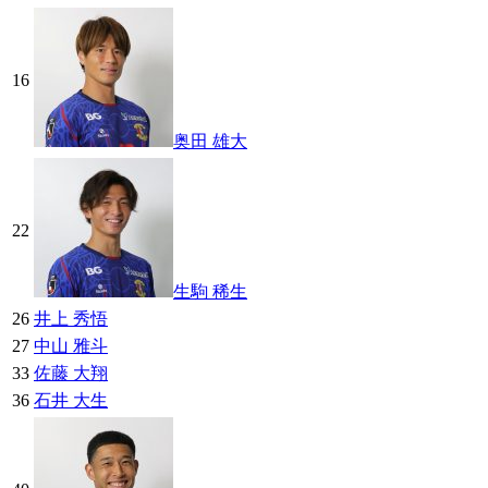
16
奥田 雄大
22
生駒 稀生
26
井上 秀悟
27
中山 雅斗
33
佐藤 大翔
36
石井 大生