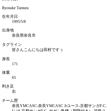
Ryosuke Tamura
生年月日
1995/5/8
出身地
奈良県奈良市
タグライン
皆さんこんにちは田村ですぅ
身長
171
体重
65
利き足
右
チーム歴
奈良YMCASC-奈良YMCASC Jrユース-京都サンガF.C.
U-18-京都サンガF.C.-サガン鳥栖（期限付き）-福島ユ