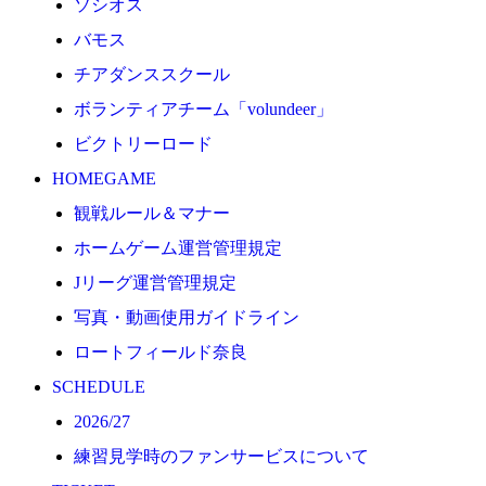
ソシオス
2026/27
バモス
練習見学時のファンサービスについて
チアダンススクール
TICKET
ボランティアチーム「volundeer」
奈良クラブ明治安田J3リーグ2026/27シーズン試合
ビクトリーロード
奈良クラブ明治安田Ｊ3リーグ 2026/27シーズン「鹿
HOMEGAME
観戦ルール＆マナー
観戦ルール＆マナー
FANCOMMUNITY
ホームゲーム運営管理規定
2026/27ファンコミュニティ
Jリーグ運営管理規定
サポートショップ
写真・動画使用ガイドライン
GOODS
ロートフィールド奈良
オフィシャルストア（実店舗）
SCHEDULE
オンラインストア
2026/27
ACADEMY
練習見学時のファンサービスについて
アカデミーについて