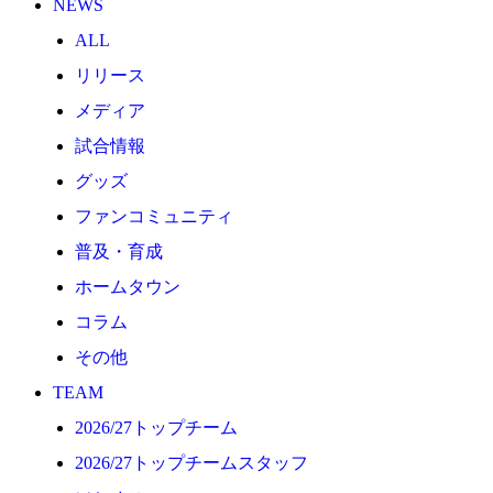
NEWS
2026/27トップチーム
ALL
2026/27トップチームスタッフ
リリース
ソシオス
メディア
バモス
試合情報
チアダンススクール
グッズ
ボランティアチーム「volundeer」
ファンコミュニティ
ビクトリーロード
普及・育成
HOMEGAME
ホームタウン
観戦ルール＆マナー
コラム
ホームゲーム運営管理規定
その他
Jリーグ運営管理規定
TEAM
写真・動画使用ガイドライン
2026/27トップチーム
ロートフィールド奈良
2026/27トップチームスタッフ
SCHEDULE