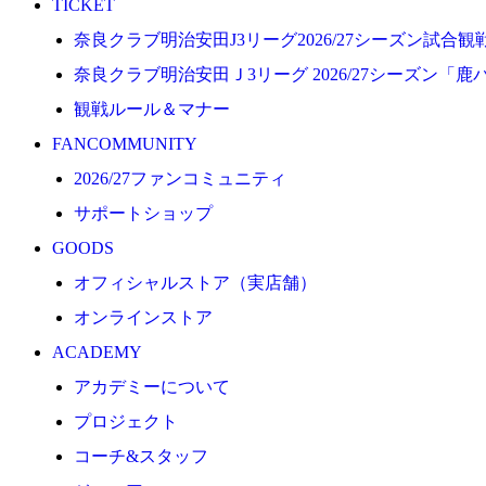
TICKET
プロジェクト
奈良クラブ明治安田J3リーグ2026/27シーズン試合
コーチ&スタッフ
奈良クラブ明治安田Ｊ3リーグ 2026/27シーズン「鹿
ジュニア
観戦ルール＆マナー
ジュニアユース
FANCOMMUNITY
ユース
2026/27ファンコミュニティ
練習拠点（ナラディーア）
サポートショップ
SCHOOL
GOODS
CLUB
オフィシャルストア（実店舗）
2026/27 パートナー企業
オンラインストア
パートナー募集
ACADEMY
クラブ理念
アカデミーについて
クラブ情報
プロジェクト
サステナビリティ
コーチ&スタッフ
Web制作支援