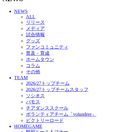
チアダンススクール
NEWS
ボランティアチーム「volundeer」
ALL
ビクトリーロード
リリース
HOMEGAME
メディア
観戦ルール＆マナー
試合情報
ホームゲーム運営管理規定
グッズ
Jリーグ運営管理規定
ファンコミュニティ
写真・動画使用ガイドライン
普及・育成
ロートフィールド奈良
ホームタウン
SCHEDULE
コラム
2026/27
練習見学時のファンサービスについて
その他
TICKET
TEAM
奈良クラブ明治安田J3リーグ2026/27シーズン試
2026/27トップチーム
合観戦チケット
2026/27トップチームスタッフ
奈良クラブ明治安田Ｊ3リーグ 2026/27シーズン
ソシオス
「鹿パス」
バモス
観戦ルール＆マナー
チアダンススクール
FANCOMMUNITY
ボランティアチーム「volundeer」
2026/27ファンコミュニティ
ビクトリーロード
サポートショップ
HOMEGAME
GOODS
観戦ルール＆マナー