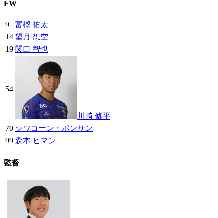
FW
9
富樫 佑太
14
望月 想空
19
関口 智也
54
川﨑 修平
70
シワコーン・ポンサン
99
森本 ヒマン
監督