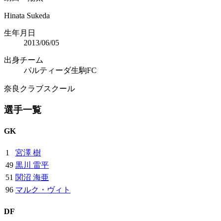
Hinata Sukeda
生年月日
2013/06/05
出身チーム
パルティーダ生駒FC
奈良クラブスクール
選手一覧
GK
1
宮澤 樹
49
黒川 雷平
51
関沼 海亜
96
マルク・ヴィト
DF