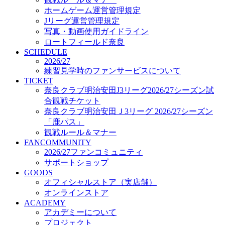
オフィシャルストア（実店舗）
ホームゲーム運営管理規定
オンラインストア
Jリーグ運営管理規定
ACADEMY
写真・動画使用ガイドライン
アカデミーについて
ロートフィールド奈良
プロジェクト
SCHEDULE
コーチ&スタッフ
2026/27
ジュニア
練習見学時のファンサービスについて
ジュニアユース
TICKET
奈良クラブ明治安田J3リーグ2026/27シーズン試
ユース
合観戦チケット
練習拠点（ナラディーア）
奈良クラブ明治安田Ｊ3リーグ 2026/27シーズン
SCHOOL
CLUB
「鹿パス」
2026/27 パートナー企業
観戦ルール＆マナー
パートナー募集
FANCOMMUNITY
クラブ理念
2026/27ファンコミュニティ
クラブ情報
サポートショップ
サステナビリティ
GOODS
オフィシャルストア（実店舗）
Web制作支援
オンラインストア
応援プロジェクト
ACADEMY
アカデミーについて
プロジェクト