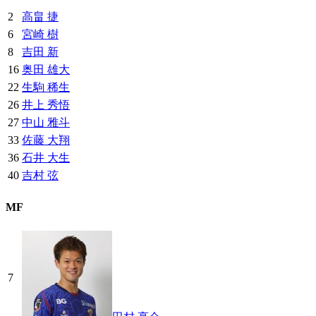
2
高畠 捷
6
宮崎 樹
8
吉田 新
16
奥田 雄大
22
生駒 稀生
26
井上 秀悟
27
中山 雅斗
33
佐藤 大翔
36
石井 大生
40
吉村 弦
MF
7