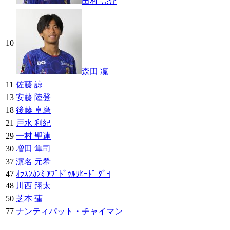
田村 亮介
10
森田 凜
11
佐藤 諒
13
安藤 陸登
18
後藤 卓磨
21
戸水 利紀
29
一村 聖連
30
増田 隼司
37
濵名 元希
47
ｵﾗｽﾝｶﾝﾐ ｱﾌﾞﾄﾞｩﾙﾜﾋｰﾄﾞ ﾀﾞﾖ
48
川西 翔太
50
芝本 蓮
77
ナンティパット・チャイマン