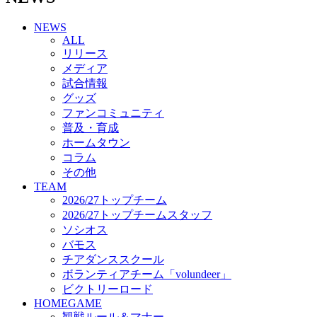
チアダンススクール
NEWS
ボランティアチーム「volundeer」
ALL
ビクトリーロード
リリース
HOMEGAME
メディア
観戦ルール＆マナー
試合情報
ホームゲーム運営管理規定
グッズ
Jリーグ運営管理規定
ファンコミュニティ
写真・動画使用ガイドライン
普及・育成
ロートフィールド奈良
ホームタウン
SCHEDULE
コラム
2026/27
練習見学時のファンサービスについて
その他
TICKET
TEAM
奈良クラブ明治安田J3リーグ2026/27シーズン試
2026/27トップチーム
合観戦チケット
2026/27トップチームスタッフ
奈良クラブ明治安田Ｊ3リーグ 2026/27シーズン
ソシオス
「鹿パス」
バモス
観戦ルール＆マナー
チアダンススクール
FANCOMMUNITY
ボランティアチーム「volundeer」
2026/27ファンコミュニティ
ビクトリーロード
サポートショップ
HOMEGAME
GOODS
観戦ルール＆マナー