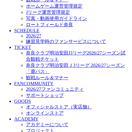
オフィシャルストア（実店舗）
ホームゲーム運営管理規定
オンラインストア
Jリーグ運営管理規定
ACADEMY
写真・動画使用ガイドライン
アカデミーについて
ロートフィールド奈良
プロジェクト
SCHEDULE
コーチ&スタッフ
2026/27
ジュニア
練習見学時のファンサービスについて
ジュニアユース
TICKET
奈良クラブ明治安田J3リーグ2026/27シーズン試
ユース
合観戦チケット
練習拠点（ナラディーア）
奈良クラブ明治安田Ｊ3リーグ 2026/27シーズン
SCHOOL
CLUB
「鹿パス」
2026/27 パートナー企業
観戦ルール＆マナー
パートナー募集
FANCOMMUNITY
クラブ理念
2026/27ファンコミュニティ
クラブ情報
サポートショップ
サステナビリティ
GOODS
オフィシャルストア（実店舗）
Web制作支援
オンラインストア
応援プロジェクト
ACADEMY
アカデミーについて
プロジェクト