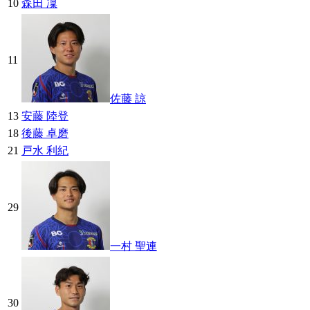
10
森田 凜
11
佐藤 諒
13
安藤 陸登
18
後藤 卓磨
21
戸水 利紀
29
一村 聖連
30