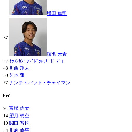
増田 隼司
37
濵名 元希
47
ｵﾗｽﾝｶﾝﾐ ｱﾌﾞﾄﾞｩﾙﾜﾋｰﾄﾞ ﾀﾞﾖ
48
川西 翔太
50
芝本 蓮
77
ナンティパット・チャイマン
FW
9
富樫 佑太
14
望月 想空
19
関口 智也
54
川﨑 修平