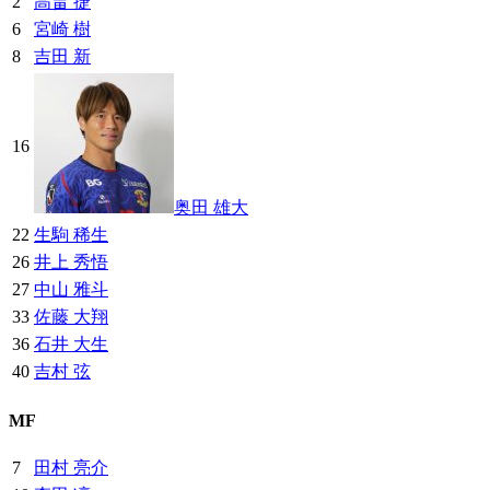
2
高畠 捷
6
宮崎 樹
8
吉田 新
16
奥田 雄大
22
生駒 稀生
26
井上 秀悟
27
中山 雅斗
33
佐藤 大翔
36
石井 大生
40
吉村 弦
MF
7
田村 亮介