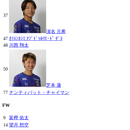
37
濵名 元希
47
ｵﾗｽﾝｶﾝﾐ ｱﾌﾞﾄﾞｩﾙﾜﾋｰﾄﾞ ﾀﾞﾖ
48
川西 翔太
50
芝本 蓮
77
ナンティパット・チャイマン
FW
9
富樫 佑太
14
望月 想空