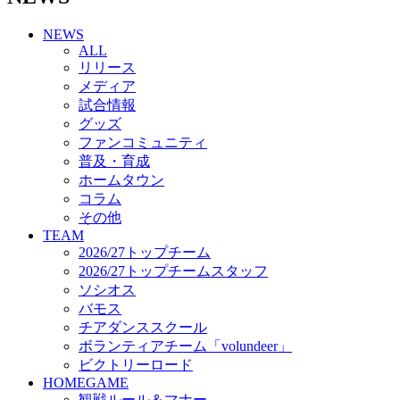
チアダンススクール
NEWS
ボランティアチーム「volundeer」
ALL
ビクトリーロード
リリース
HOMEGAME
メディア
観戦ルール＆マナー
試合情報
ホームゲーム運営管理規定
グッズ
Jリーグ運営管理規定
ファンコミュニティ
写真・動画使用ガイドライン
普及・育成
ロートフィールド奈良
ホームタウン
SCHEDULE
コラム
2026/27
練習見学時のファンサービスについて
その他
TICKET
TEAM
奈良クラブ明治安田J3リーグ2026/27シーズン試
2026/27トップチーム
合観戦チケット
2026/27トップチームスタッフ
奈良クラブ明治安田Ｊ3リーグ 2026/27シーズン
ソシオス
「鹿パス」
バモス
観戦ルール＆マナー
チアダンススクール
FANCOMMUNITY
ボランティアチーム「volundeer」
2026/27ファンコミュニティ
ビクトリーロード
サポートショップ
HOMEGAME
GOODS
観戦ルール＆マナー