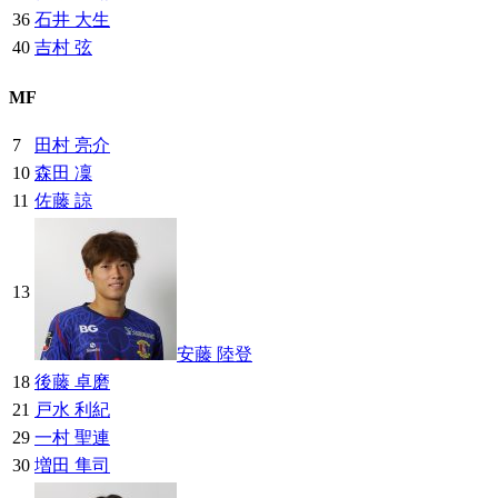
36
石井 大生
40
吉村 弦
MF
7
田村 亮介
10
森田 凜
11
佐藤 諒
13
安藤 陸登
18
後藤 卓磨
21
戸水 利紀
29
一村 聖連
30
増田 隼司