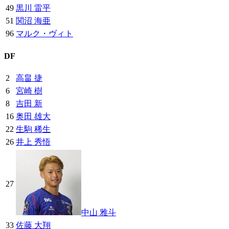
49
黒川 雷平
51
関沼 海亜
96
マルク・ヴィト
DF
2
高畠 捷
6
宮崎 樹
8
吉田 新
16
奥田 雄大
22
生駒 稀生
26
井上 秀悟
27
中山 雅斗
33
佐藤 大翔