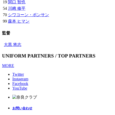
19
関口 智也
54
川﨑 修平
70
シワコーン・ポンサン
99
森本 ヒマン
監督
大黒 将志
UNIFORM PARTNERS / TOP PARTNERS
MORE
Twitter
Instagram
Facebook
YouTube
お問い合わせ