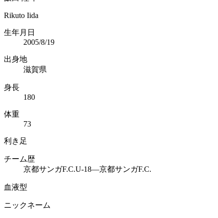
Rikuto Iida
生年月日
2005/8/19
出身地
滋賀県
身長
180
体重
73
利き足
チーム歴
京都サンガF.C.U-18―京都サンガF.C.
血液型
ニックネーム