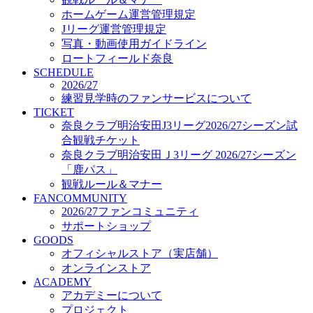
オフィシャルストア（実店舗）
ホームゲーム運営管理規定
オンラインストア
Jリーグ運営管理規定
ACADEMY
写真・動画使用ガイドライン
アカデミーについて
ロートフィールド奈良
プロジェクト
SCHEDULE
コーチ&スタッフ
2026/27
ジュニア
練習見学時のファンサービスについて
ジュニアユース
TICKET
奈良クラブ明治安田J3リーグ2026/27シーズン試
ユース
合観戦チケット
練習拠点（ナラディーア）
奈良クラブ明治安田Ｊ3リーグ 2026/27シーズン
SCHOOL
CLUB
「鹿パス」
2026/27 パートナー企業
観戦ルール＆マナー
パートナー募集
FANCOMMUNITY
クラブ理念
2026/27ファンコミュニティ
クラブ情報
サポートショップ
サステナビリティ
GOODS
オフィシャルストア（実店舗）
Web制作支援
オンラインストア
応援プロジェクト
ACADEMY
アカデミーについて
プロジェクト