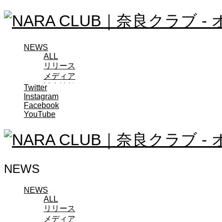
NEWS
ALL
リリース
メディア
試合情報
Twitter
Instagram
グッズ
Facebook
ファンコミュニティ
YouTube
普及・育成
ホームタウン
コラム
その他
TEAM
NEWS
2026/27トップチーム
2026/27トップチームスタッフ
ソシオス
NEWS
ALL
バモス
リリース
チアダンススクール
メディア
ボランティアチーム「volundeer」