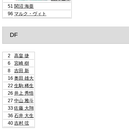
51
関沼 海亜
96
マルク・ヴィト
DF
2
高畠 捷
6
宮崎 樹
8
吉田 新
16
奥田 雄大
22
生駒 稀生
26
井上 秀悟
27
中山 雅斗
33
佐藤 大翔
36
石井 大生
40
吉村 弦