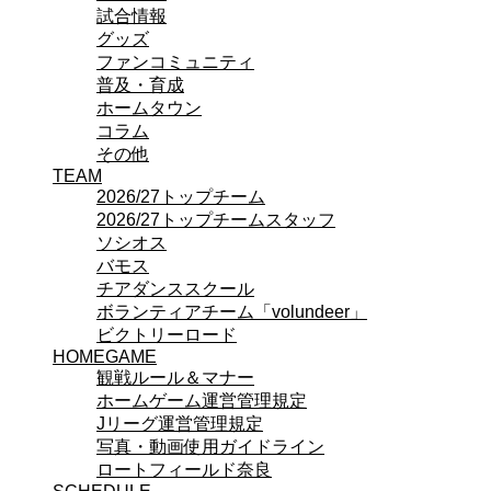
試合情報
ビクトリーロード
グッズ
HOMEGAME
ファンコミュニティ
観戦ルール＆マナー
普及・育成
ホームゲーム運営管理規定
ホームタウン
Jリーグ運営管理規定
コラム
写真・動画使用ガイドライン
その他
ロートフィールド奈良
TEAM
SCHEDULE
2026/27
2026/27トップチーム
練習見学時のファンサービスについて
2026/27トップチームスタッフ
TICKET
ソシオス
奈良クラブ明治安田J3リーグ2026/27シーズン
バモス
奈良クラブ明治安田Ｊ3リーグ 2026/27シーズン
チアダンススクール
観戦ルール＆マナー
ボランティアチーム「volundeer」
FANCOMMUNITY
ビクトリーロード
2026/27ファンコミュニティ
HOMEGAME
サポートショップ
観戦ルール＆マナー
GOODS
ホームゲーム運営管理規定
オフィシャルストア（実店舗）
Jリーグ運営管理規定
オンラインストア
写真・動画使用ガイドライン
ACADEMY
ロートフィールド奈良
アカデミーについて