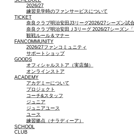
SCHEDULE
プロジェクト
2026/27
コーチ&スタッフ
練習見学時のファンサービスについて
ジュニア
TICKET
ジュニアユース
奈良クラブ明治安田J3リーグ2026/27シーズン
ユース
奈良クラブ明治安田Ｊ3リーグ 2026/27シーズン
練習拠点（ナラディーア）
観戦ルール＆マナー
SCHOOL
FANCOMMUNITY
CLUB
2026/27ファンコミュニティ
2026/27 パートナー企業
サポートショップ
パートナー募集
GOODS
クラブ理念
オフィシャルストア（実店舗）
クラブ情報
オンラインストア
サステナビリティ
ACADEMY
アカデミーについて
Web制作支援
プロジェクト
応援プロジェクト
コーチ&スタッフ
ジュニア
ジュニアユース
ユース
練習拠点（ナラディーア）
SCHOOL
CLUB