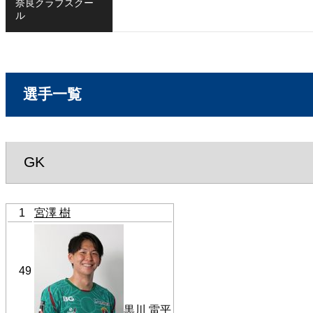
奈良クラブスクー
ル
選手一覧
GK
1
宮澤 樹
49
黒川 雷平