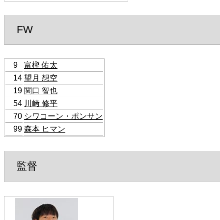
FW
9
富樫 佑太
14
望月 想空
19
関口 智也
54
川﨑 修平
70
シワコーン・ポンサン
99
森本 ヒマン
監督