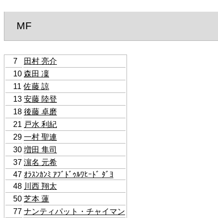
MF
7
田村 亮介
10
森田 凜
11
佐藤 諒
13
安藤 陸登
18
後藤 卓磨
21
戸水 利紀
29
一村 聖連
30
増田 隼司
37
濵名 元希
47
ｵﾗｽﾝｶﾝﾐ ｱﾌﾞﾄﾞｩﾙﾜﾋｰﾄﾞ ﾀﾞﾖ
48
川西 翔太
50
芝本 蓮
77
ナンティパット・チャイマン