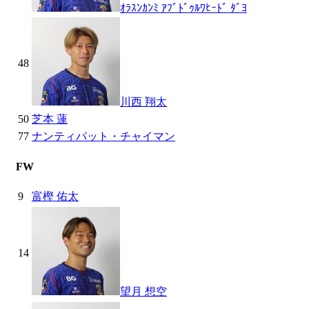
ｵﾗｽﾝｶﾝﾐ ｱﾌﾞﾄﾞｩﾙﾜﾋｰﾄﾞ ﾀﾞﾖ
48
川西 翔太
50
芝本 蓮
77
ナンティパット・チャイマン
FW
9
富樫 佑太
14
望月 想空