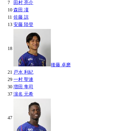
7
田村 亮介
10
森田 凜
11
佐藤 諒
13
安藤 陸登
18
後藤 卓磨
21
戸水 利紀
29
一村 聖連
30
増田 隼司
37
濵名 元希
47