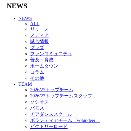
バモス
NEWS
チアダンススクール
ボランティアチーム「volundeer」
NEWS
ビクトリーロード
ALL
HOMEGAME
リリース
観戦ルール＆マナー
メディア
ホームゲーム運営管理規定
試合情報
Jリーグ運営管理規定
グッズ
写真・動画使用ガイドライン
ファンコミュニティ
ロートフィールド奈良
普及・育成
SCHEDULE
ホームタウン
2026/27
コラム
練習見学時のファンサービスについて
その他
TICKET
TEAM
奈良クラブ明治安田J3リーグ2026/27シーズン
2026/27トップチーム
試合観戦チケット
2026/27トップチームスタッフ
奈良クラブ明治安田Ｊ3リーグ 2026/27シーズ
ソシオス
ン「鹿パス」
バモス
観戦ルール＆マナー
チアダンススクール
FANCOMMUNITY
ボランティアチーム「volundeer」
2026/27ファンコミュニティ
ビクトリーロード
サポートショップ