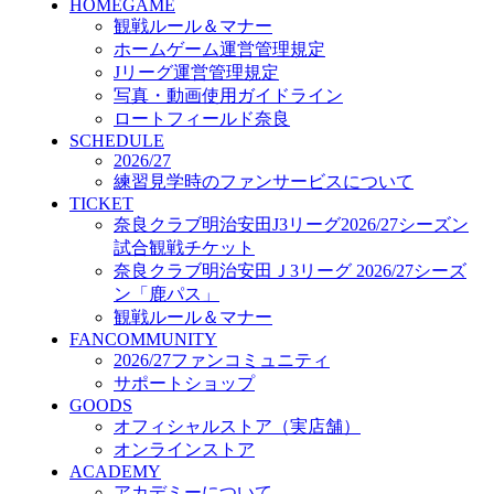
HOMEGAME
GOODS
観戦ルール＆マナー
オフィシャルストア（実店舗）
ホームゲーム運営管理規定
オンラインストア
ACADEMY
Jリーグ運営管理規定
アカデミーについて
写真・動画使用ガイドライン
プロジェクト
ロートフィールド奈良
コーチ&スタッフ
SCHEDULE
2026/27
ジュニア
練習見学時のファンサービスについて
ジュニアユース
TICKET
ユース
奈良クラブ明治安田J3リーグ2026/27シーズン
練習拠点（ナラディーア）
試合観戦チケット
SCHOOL
奈良クラブ明治安田Ｊ3リーグ 2026/27シーズ
CLUB
ン「鹿パス」
2026/27 パートナー企業
観戦ルール＆マナー
パートナー募集
FANCOMMUNITY
クラブ理念
2026/27ファンコミュニティ
クラブ情報
サポートショップ
サステナビリティ
GOODS
Web制作支援
オフィシャルストア（実店舗）
応援プロジェクト
オンラインストア
ACADEMY
アカデミーについて