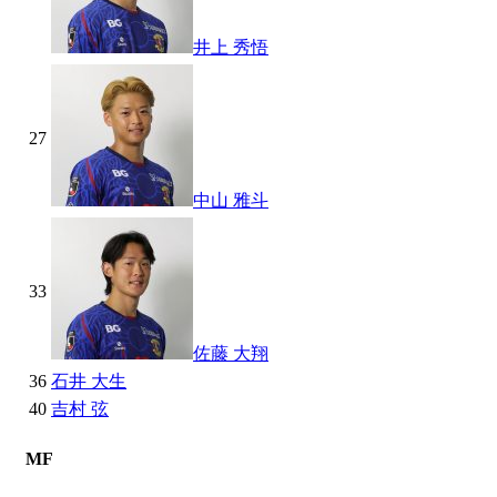
井上 秀悟
27
中山 雅斗
33
佐藤 大翔
36
石井 大生
40
吉村 弦
MF