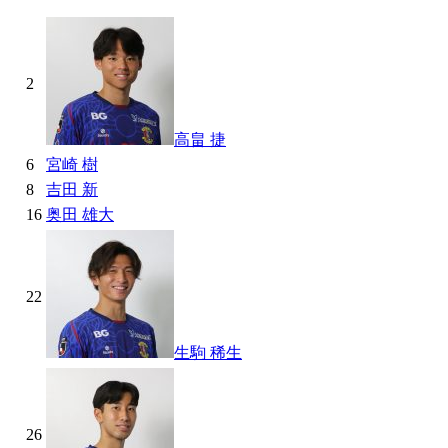
2
高畠 捷
6
宮崎 樹
8
吉田 新
16
奥田 雄大
22
生駒 稀生
26