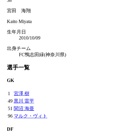
38
宮田 海翔
Kaito Miyata
生年月日
2010/10/09
出身チーム
FC鴨志田緑(神奈川県)
選手一覧
GK
1
宮澤 樹
49
黒川 雷平
51
関沼 海亜
96
マルク・ヴィト
DF