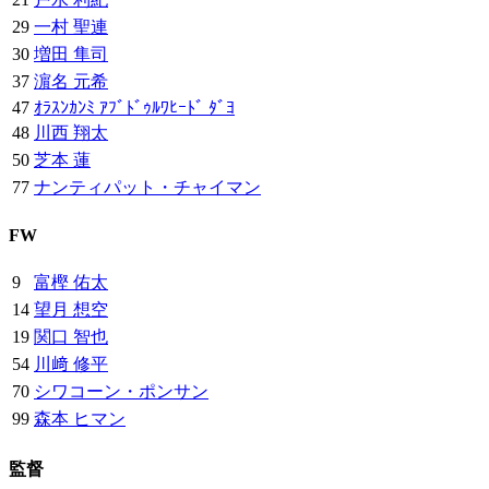
29
一村 聖連
30
増田 隼司
37
濵名 元希
47
ｵﾗｽﾝｶﾝﾐ ｱﾌﾞﾄﾞｩﾙﾜﾋｰﾄﾞ ﾀﾞﾖ
48
川西 翔太
50
芝本 蓮
77
ナンティパット・チャイマン
FW
9
富樫 佑太
14
望月 想空
19
関口 智也
54
川﨑 修平
70
シワコーン・ポンサン
99
森本 ヒマン
監督