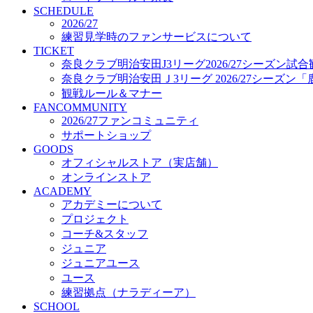
プロジェクト
SCHEDULE
コーチ&スタッフ
2026/27
練習見学時のファンサービスについて
ジュニア
TICKET
ジュニアユース
奈良クラブ明治安田J3リーグ2026/27シーズン試
ユース
奈良クラブ明治安田Ｊ3リーグ 2026/27シーズン
練習拠点（ナラディーア）
観戦ルール＆マナー
SCHOOL
FANCOMMUNITY
CLUB
2026/27ファンコミュニティ
2026/27 パートナー企業
サポートショップ
パートナー募集
GOODS
クラブ理念
オフィシャルストア（実店舗）
クラブ情報
オンラインストア
サステナビリティ
ACADEMY
Web制作支援
アカデミーについて
応援プロジェクト
プロジェクト
コーチ&スタッフ
ジュニア
ジュニアユース
ユース
練習拠点（ナラディーア）
SCHOOL