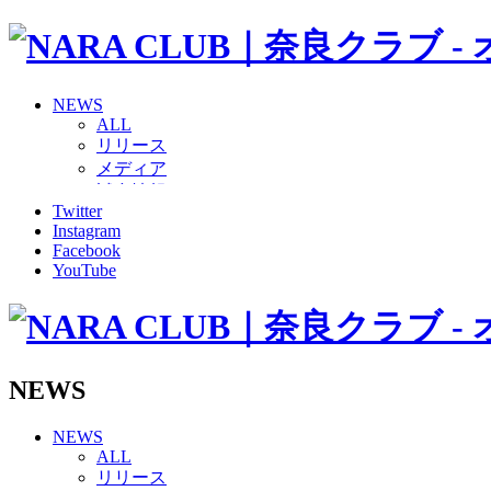
NEWS
ALL
リリース
メディア
試合情報
Twitter
グッズ
Instagram
ファンコミュニティ
Facebook
普及・育成
YouTube
ホームタウン
コラム
その他
TEAM
2026/27トップチーム
NEWS
2026/27トップチームスタッフ
ソシオス
NEWS
バモス
ALL
チアダンススクール
リリース
ボランティアチーム「volundeer」