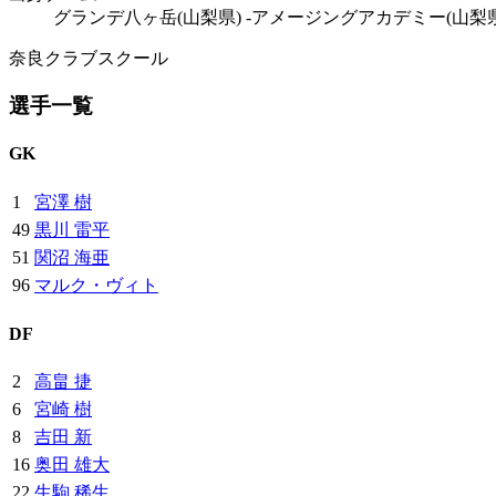
グランデ八ヶ岳(山梨県) -アメージングアカデミー(山梨県
奈良クラブスクール
選手一覧
GK
1
宮澤 樹
49
黒川 雷平
51
関沼 海亜
96
マルク・ヴィト
DF
2
高畠 捷
6
宮崎 樹
8
吉田 新
16
奥田 雄大
22
生駒 稀生