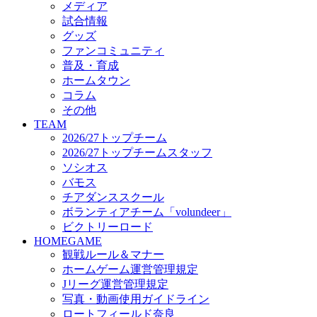
メディア
ビクトリーロード
試合情報
HOMEGAME
グッズ
観戦ルール＆マナー
ファンコミュニティ
ホームゲーム運営管理規定
普及・育成
Jリーグ運営管理規定
ホームタウン
写真・動画使用ガイドライン
コラム
ロートフィールド奈良
その他
SCHEDULE
TEAM
2026/27
2026/27トップチーム
練習見学時のファンサービスについて
2026/27トップチームスタッフ
TICKET
ソシオス
奈良クラブ明治安田J3リーグ2026/27シーズン試
バモス
奈良クラブ明治安田Ｊ3リーグ 2026/27シーズン
チアダンススクール
観戦ルール＆マナー
FANCOMMUNITY
ボランティアチーム「volundeer」
2026/27ファンコミュニティ
ビクトリーロード
サポートショップ
HOMEGAME
GOODS
観戦ルール＆マナー
オフィシャルストア（実店舗）
ホームゲーム運営管理規定
オンラインストア
Jリーグ運営管理規定
ACADEMY
写真・動画使用ガイドライン
アカデミーについて
ロートフィールド奈良