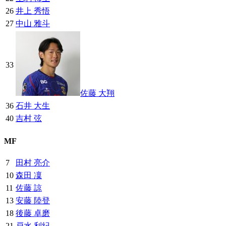
26
井上 秀悟
27
中山 雅斗
33
佐藤 大翔
36
石井 大生
40
吉村 弦
MF
7
田村 亮介
10
森田 凜
11
佐藤 諒
13
安藤 陸登
18
後藤 卓磨
21
戸水 利紀