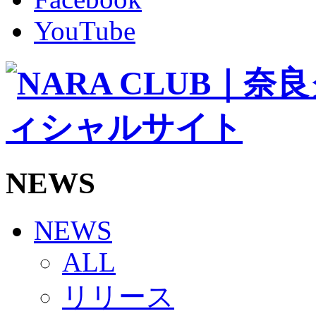
その他
TEAM
YouTube
2026/27トップチーム
2026/27トップチームスタッフ
ソシオス
バモス
チアダンススクール
ボランティアチーム「volundeer」
ビクトリーロード
HOMEGAME
観戦ルール＆マナー
ホームゲーム運営管理規定
NEWS
Jリーグ運営管理規定
写真・動画使用ガイドライン
ロートフィールド奈良
SCHEDULE
NEWS
2026/27
練習見学時のファンサービスについて
ALL
TICKET
奈良クラブ明治安田J3リーグ2026/27シーズン試
リリース
奈良クラブ明治安田Ｊ3リーグ 2026/27シーズン
観戦ルール＆マナー