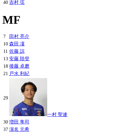
40
吉村 弦
MF
7
田村 亮介
10
森田 凜
11
佐藤 諒
13
安藤 陸登
18
後藤 卓磨
21
戸水 利紀
29
一村 聖連
30
増田 隼司
37
濵名 元希