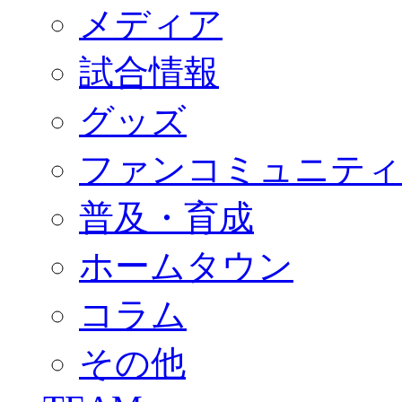
FANCOMMUNITY
メディア
2026/27ファンコミュニティ
サポートショップ
GOODS
試合情報
オフィシャルストア（実店舗）
オンラインストア
ACADEMY
グッズ
アカデミーについて
プロジェクト
ファンコミュニティ
コーチ&スタッフ
ジュニア
ジュニアユース
普及・育成
ユース
練習拠点（ナラディーア）
ホームタウン
SCHOOL
CLUB
2026/27 パートナー企業
コラム
パートナー募集
クラブ理念
クラブ情報
その他
サステナビリティ
Web制作支援