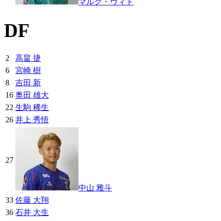
マルク・ヴィト
DF
2
高畠 捷
6
宮崎 樹
8
吉田 新
16
奥田 雄大
22
生駒 稀生
26
井上 秀悟
27
中山 雅斗
33
佐藤 大翔
36
石井 大生