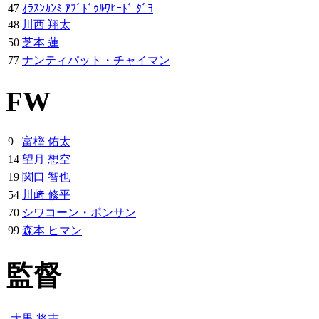
47
ｵﾗｽﾝｶﾝﾐ ｱﾌﾞﾄﾞｩﾙﾜﾋｰﾄﾞ ﾀﾞﾖ
48
川西 翔太
50
芝本 蓮
77
ナンティパット・チャイマン
FW
9
富樫 佑太
14
望月 想空
19
関口 智也
54
川﨑 修平
70
シワコーン・ポンサン
99
森本 ヒマン
監督
大黒 将志