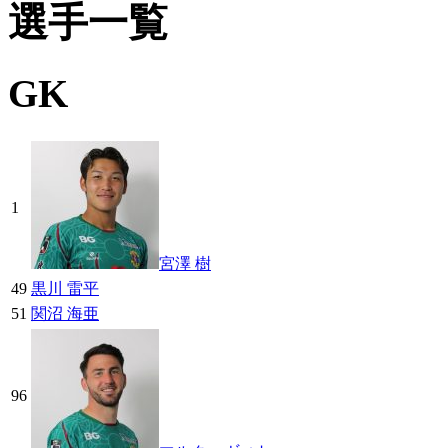
選手一覧
GK
1
宮澤 樹
49
黒川 雷平
51
関沼 海亜
96